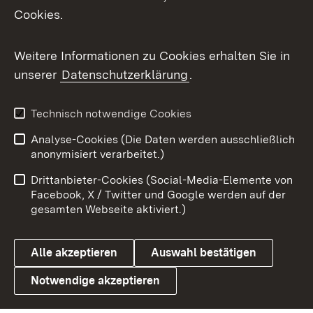
Cookies.
Messenger
Social Wall
Weitere Informationen zu Cookies erhalten Sie in
unserer
Datenschutzerklärung
.
X / Twitter
Youtube
Technisch notwendige Cookies
Analyse-Cookies (Die Daten werden ausschließlich
Zum 
anonymisiert verarbeitet.)
Impressum
Kontakt
Drittanbieter-Cookies (Social-Media-Elemente von
Benutzungshinweise
Barrierefreiheit
Facebook, X / Twitter und Google werden auf der
gesamten Webseite aktiviert.)
Datenschutz
Cookies
Alle akzeptieren
Auswahl bestätigen
Notwendige akzeptieren
Link zum Landesportal