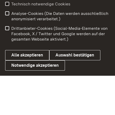
Youtube
Technisch notwendige Cookies
Analyse-Cookies (Die Daten werden ausschließlich
Zum 
anonymisiert verarbeitet.)
Impressum
Kontakt
Drittanbieter-Cookies (Social-Media-Elemente von
Benutzungshinweise
Barrierefreiheit
Facebook, X / Twitter und Google werden auf der
gesamten Webseite aktiviert.)
Datenschutz
Cookies
Alle akzeptieren
Auswahl bestätigen
Notwendige akzeptieren
Link zum Landesportal