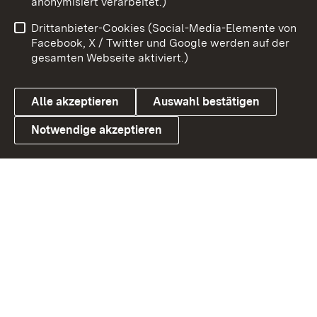
anonymisiert verarbeitet.)
Impressum
Kontakt
Drittanbieter-Cookies (Social-Media-Elemente von
Benutzungshinweise
Barrierefreiheit
Facebook, X / Twitter und Google werden auf der
gesamten Webseite aktiviert.)
Datenschutz
Cookies
Alle akzeptieren
Auswahl bestätigen
Notwendige akzeptieren
Link zum Landesportal