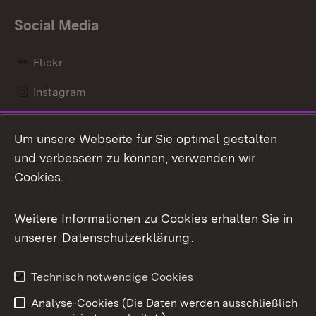
Social Media
Flickr
Instagram
LinkedIn
Um unsere Webseite für Sie optimal gestalten
Mastodon
und verbessern zu können, verwenden wir
Cookies.
Messenger
Social Wall
Weitere Informationen zu Cookies erhalten Sie in
unserer
Datenschutzerklärung
.
X / Twitter
Youtube
Technisch notwendige Cookies
Analyse-Cookies (Die Daten werden ausschließlich
Zum 