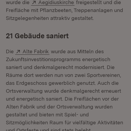
Extern:
(Öffnet in neuem Fenste
wurde die
Aegidiuskirche
freigestellt und die
Freifläche mit Pflanzbeeten, Treppenanlagen und
Sitzgelegenheiten attraktiv gestaltet.
21 Gebäude saniert
Extern:
(Öffnet in neuem Fenster)
Die
Alte Fabrik
wurde aus Mitteln des
Zukunftsinvestitionsprogramms energetisch
saniert und denkmalgerecht modernisiert. Die
Räume dort werden nun von zwei Sportvereinen,
das Erdgeschoss gewerblich genutzt. Auch die
Ortsverwaltung wurde denkmalgerecht erneuert
und energetisch saniert. Die Freiflächen vor der
Alten Fabrik und der Ortsverwaltung wurden
gestaltet und bieten mit Spiel- und
Sitzmöglichkeiten Raum für vielfältige Aktivitäten
und Ortsfeste und sind stets belebt.