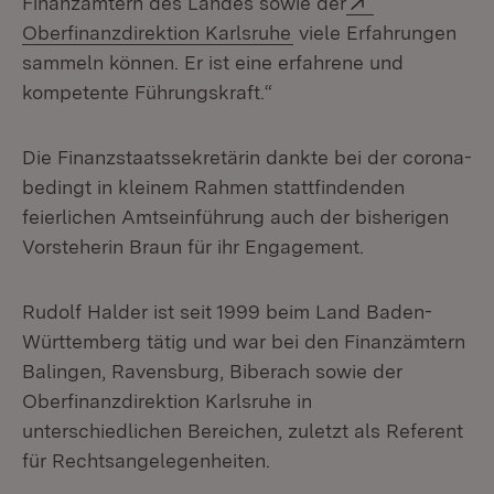
Finanzämtern des Landes sowie der
(Öffnet in neuem Fens
Oberfinanzdirektion Karlsruhe
viele Erfahrungen
sammeln können. Er ist eine erfahrene und
kompetente Führungskraft.“
Die Finanzstaatssekretärin dankte bei der corona-
bedingt in kleinem Rahmen stattfindenden
feierlichen Amtseinführung auch der bisherigen
Vorsteherin Braun für ihr Engagement.
Rudolf Halder ist seit 1999 beim Land Baden-
Württemberg tätig und war bei den Finanzämtern
Balingen, Ravensburg, Biberach sowie der
Oberfinanzdirektion Karlsruhe in
unterschiedlichen Bereichen, zuletzt als Referent
für Rechtsangelegenheiten.