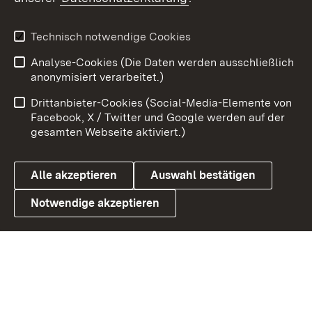
X / Twitter
Youtube
Technisch notwendige Cookies
Analyse-Cookies (Die Daten werden ausschließlich
Zum 
anonymisiert verarbeitet.)
Impressum
Kontakt
Drittanbieter-Cookies (Social-Media-Elemente von
Benutzungshinweise
Barrierefreiheit
Facebook, X / Twitter und Google werden auf der
gesamten Webseite aktiviert.)
Datenschutz
Cookies
Alle akzeptieren
Auswahl bestätigen
Notwendige akzeptieren
Link zum Landesportal