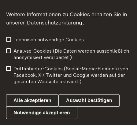
Social Wall
Weitere Informationen zu Cookies erhalten Sie in
unserer
Datenschutzerklärung
.
X / Twitter
Youtube
Technisch notwendige Cookies
Analyse-Cookies (Die Daten werden ausschließlich
Zum 
anonymisiert verarbeitet.)
Impressum
Kontakt
Drittanbieter-Cookies (Social-Media-Elemente von
Benutzungshinweise
Barrierefreiheit
Facebook, X / Twitter und Google werden auf der
gesamten Webseite aktiviert.)
Datenschutz
Cookies
Alle akzeptieren
Auswahl bestätigen
Notwendige akzeptieren
Link zum Landesportal