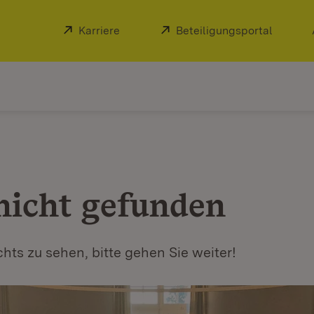
Extern:
Karriere
(Öffnet in neuem Fenster)
Extern:
Beteiligungsportal
(Öffnet
 nicht gefunden
ichts zu sehen, bitte gehen Sie weiter!