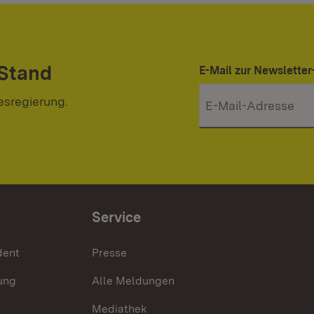
 Stand
E-Mail zur Newslett
esregierung.
Service
dent
Presse
ung
Alle Meldungen
Mediathek