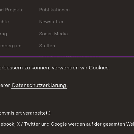
nd Projekte
Publikationen
chte
Newsletter
trag
Social Media
emberg im
Stellen
Gesetze und Verordnungen
 der Welt
erbessern zu können, verwenden wir Cookies.
Gesetzblatt
Ansprechpartner
serer
Datenschutzerklärung
.
Kontaktformular
Serviceportal
nymisiert verarbeitet.)
ebook, X / Twitter und Google werden auf der gesamten Webs