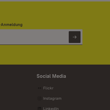
er-Anmeldung
Newsletter 
Social Media
Flickr
Instagram
LinkedIn