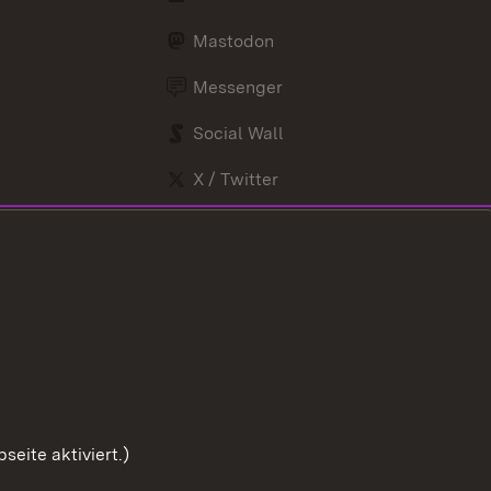
Mastodon
Messenger
Social Wall
X / Twitter
Youtube
eite aktiviert.)
Zum Sei