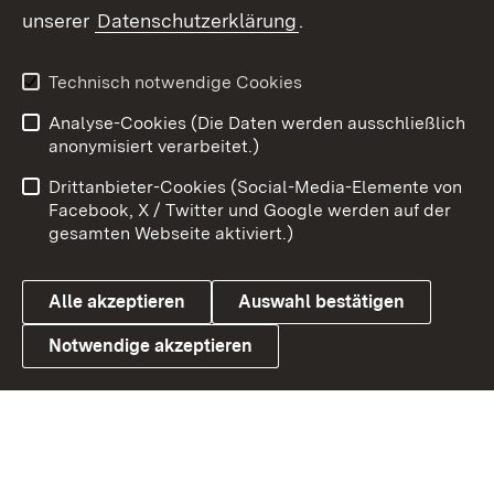
unserer
Datenschutzerklärung
.
X / Twitter
Youtube
Technisch notwendige Cookies
Analyse-Cookies (Die Daten werden ausschließlich
Zum 
anonymisiert verarbeitet.)
Impressum
Kontakt
Drittanbieter-Cookies (Social-Media-Elemente von
Benutzungshinweise
Barrierefreiheit
Facebook, X / Twitter und Google werden auf der
gesamten Webseite aktiviert.)
Datenschutz
Cookies
Alle akzeptieren
Auswahl bestätigen
Notwendige akzeptieren
Link zum Landesportal