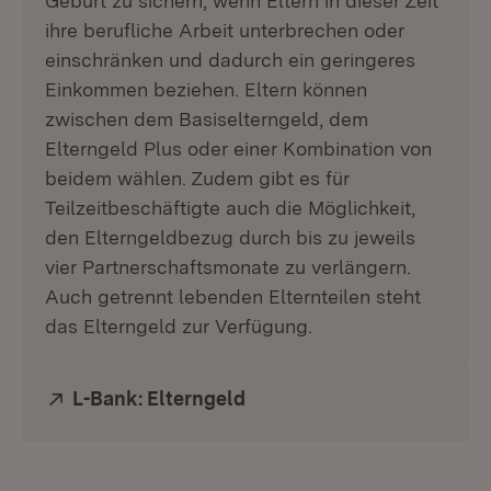
Geburt zu sichern, wenn Eltern in dieser Zeit
ihre berufliche Arbeit unterbrechen oder
einschränken und dadurch ein geringeres
Einkommen beziehen. Eltern können
zwischen dem Basiselterngeld, dem
Elterngeld Plus oder einer Kombination von
beidem wählen. Zudem gibt es für
Teilzeitbeschäftigte auch die Möglichkeit,
den Elterngeldbezug durch bis zu jeweils
vier Partnerschaftsmonate zu verlängern.
Auch getrennt lebenden Elternteilen steht
das Elterngeld zur Verfügung.
Extern:
L-Bank: Elterngeld
(Öffnet in neuem Fenster)