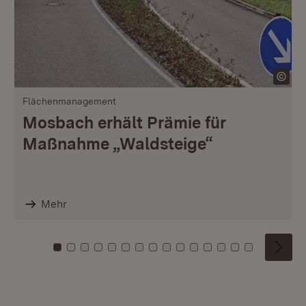
Flächenmanagement
Mosbach erhält Prämie für
Maßnahme „Waldsteige“
Mehr
Zu Kachel: 0
Zu Kachel: 1
Zu Kachel: 2
Zu Kachel: 3
Zu Kachel: 4
Zu Kachel: 5
Zu Kachel: 6
Zu Kachel: 7
Zu Kachel: 8
Zu Kachel: 9
Zu Kachel: 10
Zu Kachel: 11
Zu Kachel: 12
Zu Kachel: 1
Zu Kachel