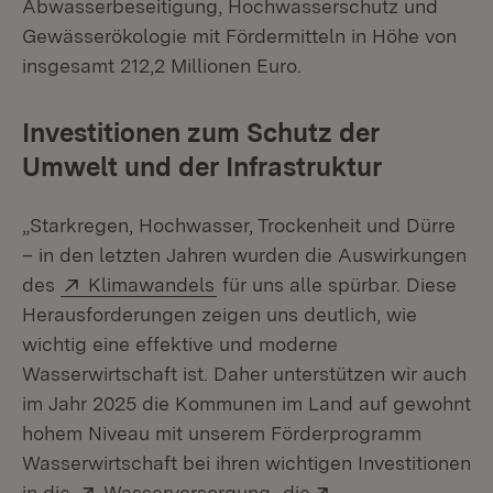
Abwasserbeseitigung, Hochwasserschutz und
Gewässerökologie mit Fördermitteln in Höhe von
insgesamt 212,2 Millionen Euro.
Investitionen zum Schutz der
Umwelt und der Infrastruktur
„Starkregen, Hochwasser, Trockenheit und Dürre
– in den letzten Jahren wurden die Auswirkungen
Extern:
(Öffnet in neuem Fenster)
des
Klimawandels
für uns alle spürbar. Diese
Herausforderungen zeigen uns deutlich, wie
wichtig eine effektive und moderne
Wasserwirtschaft ist. Daher unterstützen wir auch
im Jahr 2025 die Kommunen im Land auf gewohnt
hohem Niveau mit unserem Förderprogramm
Wasserwirtschaft bei ihren wichtigen Investitionen
Extern:
(Öffnet in neuem Fenster
Extern:
in die
Wasserversorgung
, die