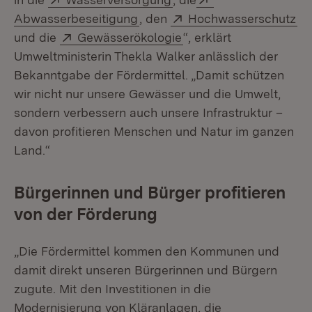
(Öffnet in neuem Fenster)
Extern:
(Ö
Abwasserbeseitigung
, den
Hochwasserschutz
Extern:
(Öffnet in neuem Fenst
und die
Gewässerökologie
“, erklärt
Umweltministerin Thekla Walker anlässlich der
Bekanntgabe der Fördermittel. „Damit schützen
wir nicht nur unsere Gewässer und die Umwelt,
sondern verbessern auch unsere Infrastruktur –
davon profitieren Menschen und Natur im ganzen
Land.“
Bürgerinnen und Bürger profitieren
von der Förderung
„Die Fördermittel kommen den Kommunen und
damit direkt unseren Bürgerinnen und Bürgern
zugute. Mit den Investitionen in die
Modernisierung von Kläranlagen, die