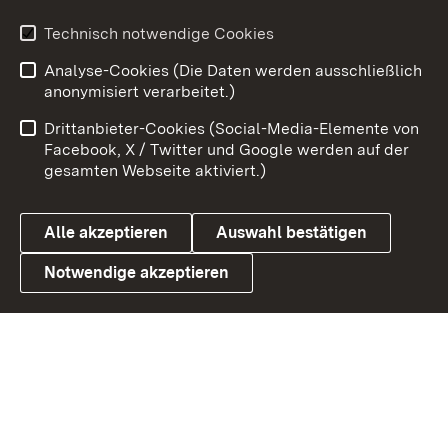
Youtube
Technisch notwendige Cookies
Analyse-Cookies (Die Daten werden ausschließlich
Zum 
anonymisiert verarbeitet.)
Impressum
Kontakt
Drittanbieter-Cookies (Social-Media-Elemente von
Benutzungshinweise
Barrierefreiheit
Facebook, X / Twitter und Google werden auf der
gesamten Webseite aktiviert.)
Datenschutz
Cookies
Alle akzeptieren
Auswahl bestätigen
Notwendige akzeptieren
Link zum Landesportal