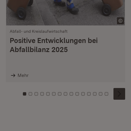
Abfall- und Kreislaufwirtschaft
Positive Entwicklungen bei
Abfallbilanz 2025
Mehr
Zu Kachel: 0
Zu Kachel: 1
Zu Kachel: 2
Zu Kachel: 3
Zu Kachel: 4
Zu Kachel: 5
Zu Kachel: 6
Zu Kachel: 7
Zu Kachel: 8
Zu Kachel: 9
Zu Kachel: 10
Zu Kachel: 11
Zu Kachel: 12
Zu Kachel: 1
Zu Kachel