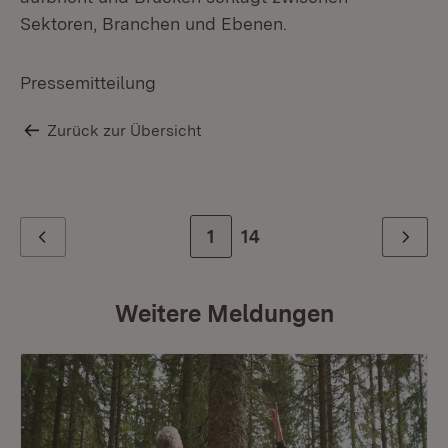
Sektoren, Branchen und Ebenen.
Pressemitteilung
Zurück zur Übersicht
Zur Seite
1
Zur letzten Seite
14
Zurück
Weiter
Weitere Meldungen