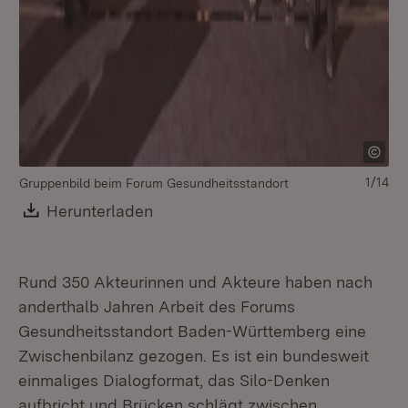
1/14
Gruppenbild beim Forum Gesundheitsstandort
Download:
Herunterladen
(Öffnet in neuem Fenster)
Rund 350 Akteurinnen und Akteure haben nach
anderthalb Jahren Arbeit des Forums
Gesundheitsstandort Baden-Württemberg eine
Zwischenbilanz gezogen. Es ist ein bundesweit
einmaliges Dialogformat, das Silo-Denken
aufbricht und Brücken schlägt zwischen