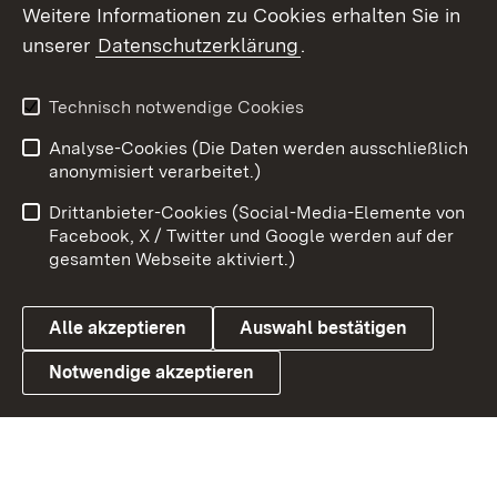
Social Wall
Weitere Informationen zu Cookies erhalten Sie in
unserer
Datenschutzerklärung
.
X / Twitter
Youtube
Technisch notwendige Cookies
Analyse-Cookies (Die Daten werden ausschließlich
Zum 
anonymisiert verarbeitet.)
Impressum
Kontakt
Drittanbieter-Cookies (Social-Media-Elemente von
Benutzungshinweise
Barrierefreiheit
Facebook, X / Twitter und Google werden auf der
gesamten Webseite aktiviert.)
Datenschutz
Cookies
Alle akzeptieren
Auswahl bestätigen
Notwendige akzeptieren
Link zum Landesportal