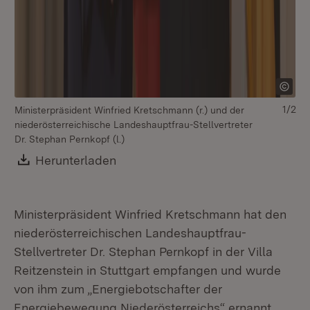
1/2
Ministerpräsident Winfried Kretschmann (r.) und der
v.l
niederösterreichische Landeshauptfrau-Stellvertreter
ni
Dr. Stephan Pernkopf (l.)
Dr
Kr
Download:
Herunterladen
(Öffnet in neuem Fenster)
Ba
Ministerpräsident Winfried Kretschmann hat den
niederösterreichischen Landeshauptfrau-
Stellvertreter Dr. Stephan Pernkopf in der Villa
Reitzenstein in Stuttgart empfangen und wurde
von ihm zum „Energiebotschafter der
Energiebewegung Niederösterreichs“ ernannt.