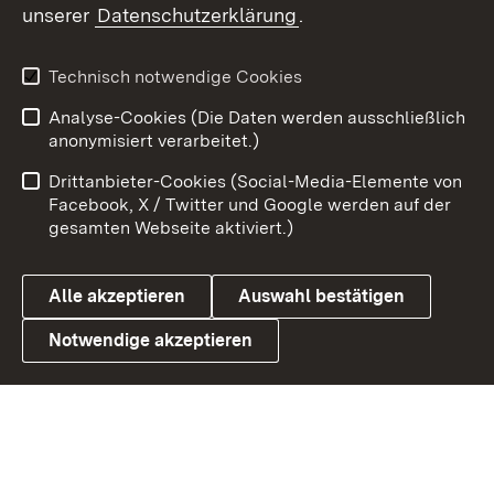
unserer
Datenschutzerklärung
.
X / Twitter
Youtube
Technisch notwendige Cookies
Analyse-Cookies (Die Daten werden ausschließlich
Zum 
anonymisiert verarbeitet.)
Impressum
Kontakt
Drittanbieter-Cookies (Social-Media-Elemente von
Benutzungshinweise
Barrierefreiheit
Facebook, X / Twitter und Google werden auf der
gesamten Webseite aktiviert.)
Datenschutz
Cookies
Alle akzeptieren
Auswahl bestätigen
Notwendige akzeptieren
Link zum Landesportal