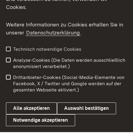
Cookies.
Messenger
Social Wall
Weitere Informationen zu Cookies erhalten Sie in
unserer
Datenschutzerklärung
.
X / Twitter
Youtube
Technisch notwendige Cookies
Analyse-Cookies (Die Daten werden ausschließlich
Zum 
anonymisiert verarbeitet.)
Impressum
Kontakt
Drittanbieter-Cookies (Social-Media-Elemente von
Benutzungshinweise
Barrierefreiheit
Facebook, X / Twitter und Google werden auf der
gesamten Webseite aktiviert.)
Datenschutz
Cookies
Alle akzeptieren
Auswahl bestätigen
Notwendige akzeptieren
Link zum Landesportal