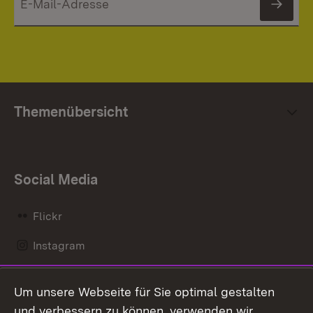
News
Themenübersicht
Social Media
Flickr
Instagram
LinkedIn
Um unsere Webseite für Sie optimal gestalten
Mastodon
und verbessern zu können, verwenden wir