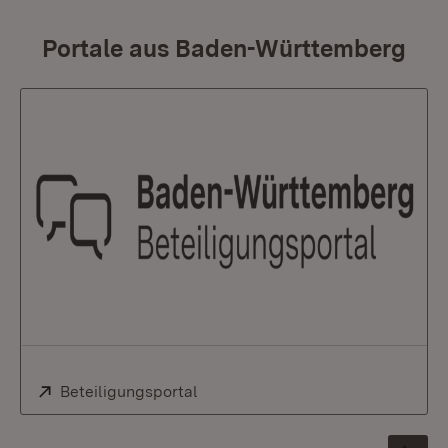
Portale aus Baden-Württemberg
Extern:
Beteiligungsportal
(Öffnet in neuem Fenster)