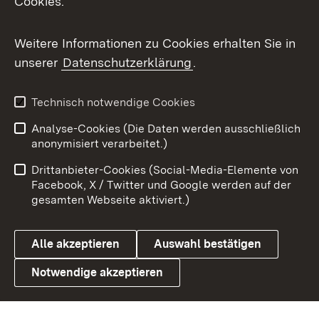
Cookies.
Messenger
Social Wall
Weitere Informationen zu Cookies erhalten Sie in
unserer
Datenschutzerklärung
.
X / Twitter
Youtube
Technisch notwendige Cookies
Analyse-Cookies (Die Daten werden ausschließlich
Zum 
anonymisiert verarbeitet.)
Impressum
Kontakt
Drittanbieter-Cookies (Social-Media-Elemente von
Benutzungshinweise
Barrierefreiheit
Facebook, X / Twitter und Google werden auf der
gesamten Webseite aktiviert.)
Datenschutz
Cookies
Alle akzeptieren
Auswahl bestätigen
Notwendige akzeptieren
Link zum Landesportal