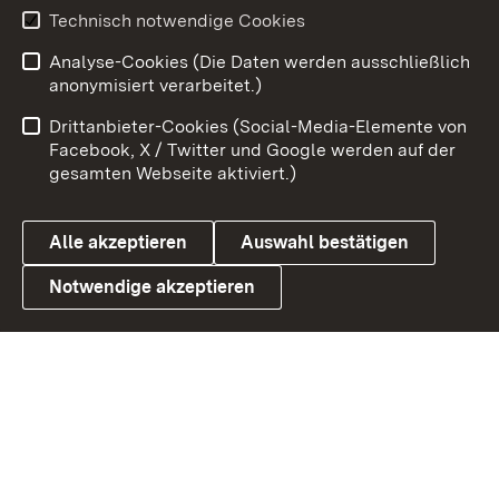
Youtube
Technisch notwendige Cookies
Analyse-Cookies (Die Daten werden ausschließlich
Zum 
anonymisiert verarbeitet.)
Impressum
Kontakt
Drittanbieter-Cookies (Social-Media-Elemente von
Benutzungshinweise
Barrierefreiheit
Facebook, X / Twitter und Google werden auf der
gesamten Webseite aktiviert.)
Datenschutz
Cookies
Alle akzeptieren
Auswahl bestätigen
Notwendige akzeptieren
Link zum Landesportal