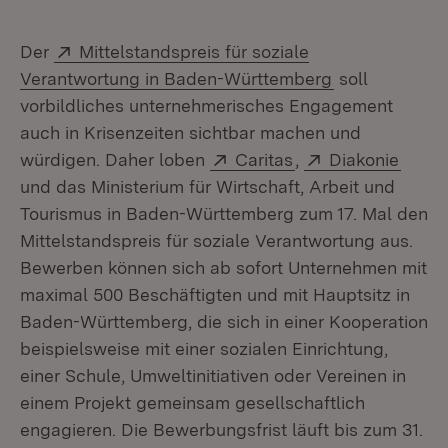
Extern:
Der
Mittelstandspreis für soziale
(Öffnet in ne
Verantwortung in Baden-Württemberg
soll
vorbildliches unternehmerisches Engagement
auch in Krisenzeiten sichtbar machen und
Extern:
(Öffnet in neuem F
Extern:
(Öffn
würdigen. Daher loben
Caritas
,
Diakonie
und das Ministerium für Wirtschaft, Arbeit und
Tourismus in Baden-Württemberg zum 17. Mal den
Mittelstandspreis für soziale Verantwortung aus.
Bewerben können sich ab sofort Unternehmen mit
maximal 500 Beschäftigten und mit Hauptsitz in
Baden-Württemberg, die sich in einer Kooperation
beispielsweise mit einer sozialen Einrichtung,
einer Schule, Umweltinitiativen oder Vereinen in
einem Projekt gemeinsam gesellschaftlich
engagieren. Die Bewerbungsfrist läuft bis zum 31.