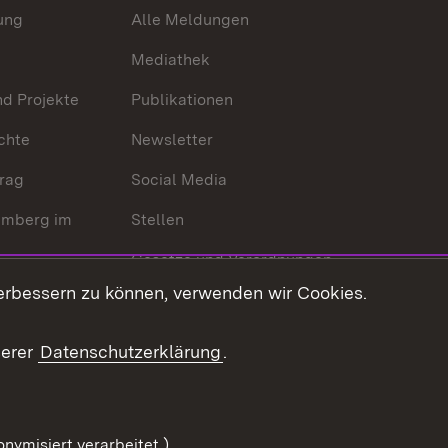
ung
Alle Meldungen
Mediathek
nd Projekte
Publikationen
chte
Newsletter
trag
Social Media
emberg im
Stellen
Gesetze und Verordnungen
 der Welt
erbessern zu können, verwenden wir Cookies.
Gesetzblatt
Ansprechpartner
serer
Datenschutzerklärung
.
Kontaktformular
Serviceportal
nymisiert verarbeitet.)