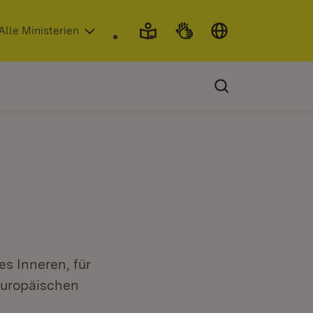
 in neuem Fenster)
Alle Ministerien
es Inneren, für
 Europäischen