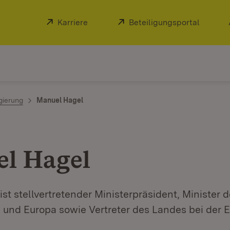
Extern:
Karriere
(Öffnet in neuem Fenster)
Extern:
Beteiligungsportal
(Öffnet
gierung
Manuel Hagel
l Hagel
st stellvertretender Ministerpräsident, Minister d
g und Europa sowie Vertreter des Landes bei der