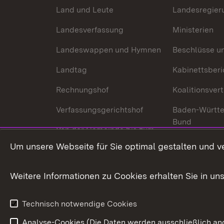
Land und Leute
Landesregier
Landesverfassung
Ministerien
Landeswappen und Hymnen
Beschlüsse u
Landtag
Kabinettsberi
Rechnungshof
Koalitionsver
Verfassungsgerichtshof
Baden-Württ
Bund
Von der Gemeinde bis zum
Ministerium
In Europa und
Um unsere Webseite für Sie optimal gestalten und v
Traditionen
Weitere Informationen zu Cookies erhalten Sie in un
Wirtschaftsstandort
Urlaubs- und Kulturland
Technisch notwendige Cookies
Analyse-Cookies (Die Daten werden ausschließlich ano