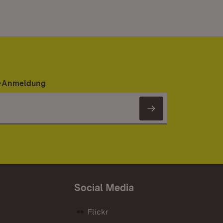
er-Anmeldung
Newsletter 
Social Media
Flickr