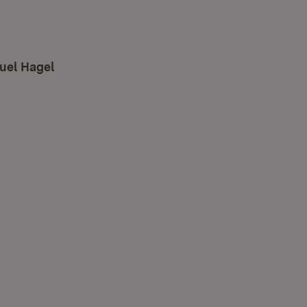
nuel Hagel
(Öffnet in neuem Fenster)