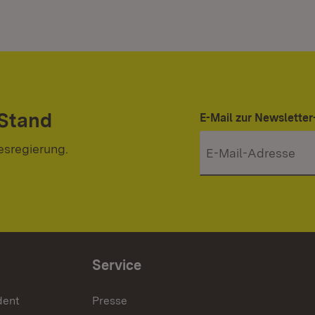
 Stand
E-Mail zur Newslett
esregierung.
Service
dent
Presse