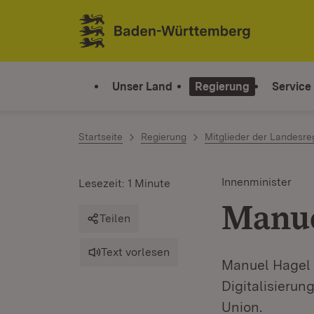
Zum Inhalt springen
Link zur Startseite
Unser Land
Regierung
Service
Startseite
Regierung
Mitglieder der Landesre
Innenminister
Lesezeit: 1 Minute
Manue
Teilen
Text vorlesen
Manuel Hagel i
Digitalisierun
Union.