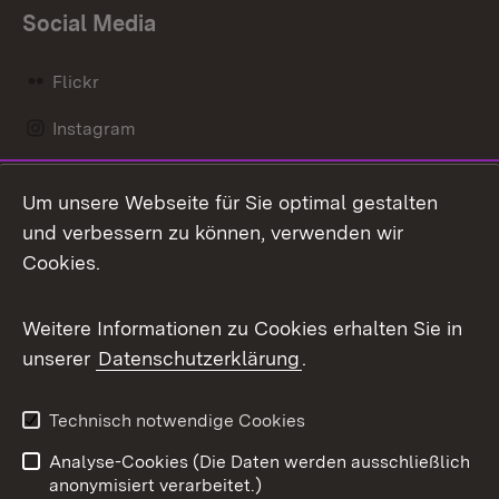
Social Media
Flickr
Instagram
LinkedIn
Um unsere Webseite für Sie optimal gestalten
Mastodon
und verbessern zu können, verwenden wir
Cookies.
Messenger
Social Wall
Weitere Informationen zu Cookies erhalten Sie in
unserer
Datenschutzerklärung
.
X / Twitter
Youtube
Technisch notwendige Cookies
Analyse-Cookies (Die Daten werden ausschließlich
Zum 
anonymisiert verarbeitet.)