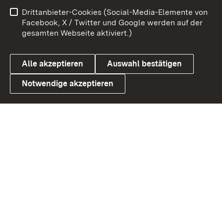
Impressum
Kontakt
Drittanbieter-Cookies (Social-Media-Elemente von
Benutzungshinweise
Barrierefreiheit
Facebook, X / Twitter und Google werden auf der
gesamten Webseite aktiviert.)
Datenschutz
Cookies
Alle akzeptieren
Auswahl bestätigen
Notwendige akzeptieren
Link zum Landesportal