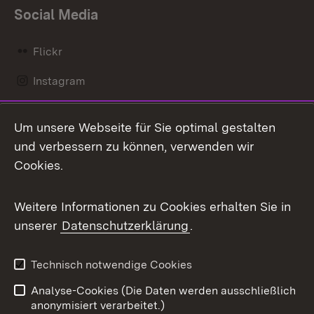
Social Media
Flickr
Instagram
LinkedIn
Um unsere Webseite für Sie optimal gestalten
Mastodon
und verbessern zu können, verwenden wir
Cookies.
Messenger
Social Wall
Weitere Informationen zu Cookies erhalten Sie in
unserer
Datenschutzerklärung
.
X / Twitter
Youtube
Technisch notwendige Cookies
Analyse-Cookies (Die Daten werden ausschließlich
Zum 
anonymisiert verarbeitet.)