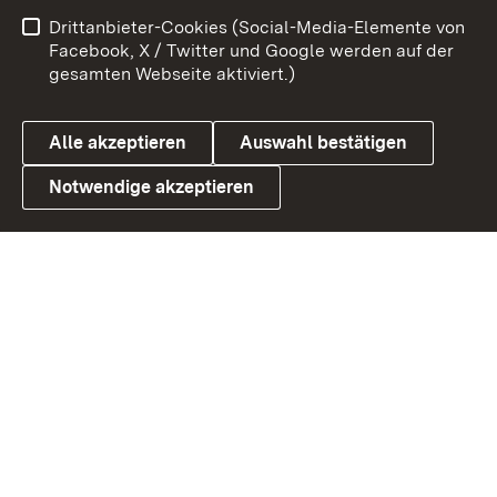
Impressum
Kontakt
Drittanbieter-Cookies (Social-Media-Elemente von
Benutzungshinweise
Barrierefreiheit
Facebook, X / Twitter und Google werden auf der
gesamten Webseite aktiviert.)
Datenschutz
Cookies
Alle akzeptieren
Auswahl bestätigen
Notwendige akzeptieren
Link zum Landesportal