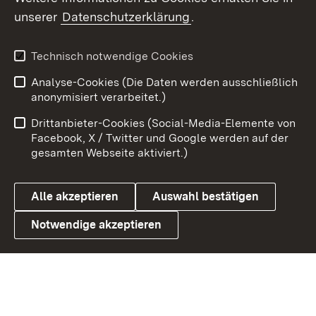
unserer
Datenschutzerklärung
.
X / Twitter
Youtube
Technisch notwendige Cookies
Analyse-Cookies (Die Daten werden ausschließlich
Zum 
anonymisiert verarbeitet.)
Impressum
Kontakt
Drittanbieter-Cookies (Social-Media-Elemente von
Benutzungshinweise
Barrierefreiheit
Facebook, X / Twitter und Google werden auf der
gesamten Webseite aktiviert.)
Datenschutz
Cookies
Alle akzeptieren
Auswahl bestätigen
Notwendige akzeptieren
Link zum Landesportal