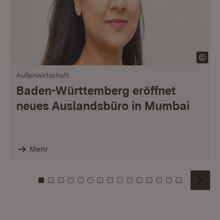
Außenwirtschaft
Baden-Württemberg eröffnet
neues Auslandsbüro in Mumbai
Mehr
Zu Kachel: 0
Zu Kachel: 1
Zu Kachel: 2
Zu Kachel: 3
Zu Kachel: 4
Zu Kachel: 5
Zu Kachel: 6
Zu Kachel: 7
Zu Kachel: 8
Zu Kachel: 9
Zu Kachel: 10
Zu Kachel: 11
Zu Kachel: 12
Zu Kachel: 1
Zu Kachel