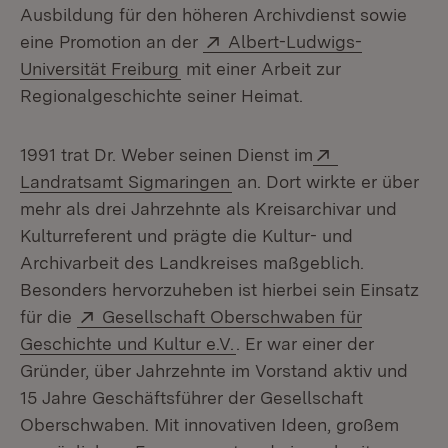
Ausbildung für den höheren Archivdienst sowie
Extern:
eine Promotion an der
Albert-Ludwigs-
(Öffnet in neuem Fenster)
Universität Freiburg
mit einer Arbeit zur
Regionalgeschichte seiner Heimat.
Extern:
1991 trat Dr. Weber seinen Dienst im
(Öffnet in neuem Fenster)
Landratsamt Sigmaringen
an. Dort wirkte er über
mehr als drei Jahrzehnte als Kreisarchivar und
Kulturreferent und prägte die Kultur- und
Archivarbeit des Landkreises maßgeblich.
Besonders hervorzuheben ist hierbei sein Einsatz
Extern:
für die
Gesellschaft Oberschwaben für
(Öffnet in neuem Fenster)
Geschichte und Kultur e.V.
. Er war einer der
Gründer, über Jahrzehnte im Vorstand aktiv und
15 Jahre Geschäftsführer der Gesellschaft
Oberschwaben. Mit innovativen Ideen, großem