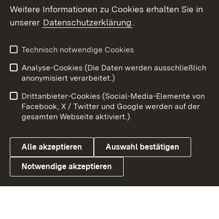
Social Wall
Weitere Informationen zu Cookies erhalten Sie in
unserer
Datenschutzerklärung
.
X / Twitter
Youtube
Technisch notwendige Cookies
Analyse-Cookies (Die Daten werden ausschließlich
Zum 
anonymisiert verarbeitet.)
Impressum
Kontakt
Drittanbieter-Cookies (Social-Media-Elemente von
Benutzungshinweise
Barrierefreiheit
Facebook, X / Twitter und Google werden auf der
gesamten Webseite aktiviert.)
Datenschutz
Cookies
Alle akzeptieren
Auswahl bestätigen
Notwendige akzeptieren
Link zum Landesportal