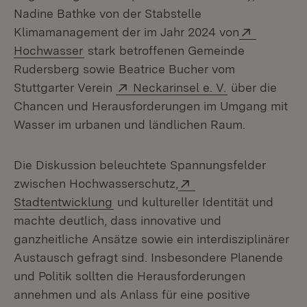
Nadine Bathke von der Stabstelle
Extern:
Klimamanagement der im Jahr 2024 von
(Öffnet in neuem Fenster)
Hochwasser
stark betroffenen Gemeinde
Rudersberg sowie Beatrice Bucher vom
Extern:
(Öffnet in neu
Stuttgarter Verein
Neckarinsel e. V.
über die
Chancen und Herausforderungen im Umgang mit
Wasser im urbanen und ländlichen Raum.
Die Diskussion beleuchtete Spannungsfelder
Extern:
zwischen Hochwasserschutz,
(Öffnet in neuem Fenster)
Stadtentwicklung
und kultureller Identität und
machte deutlich, dass innovative und
ganzheitliche Ansätze sowie ein interdisziplinärer
Austausch gefragt sind. Insbesondere Planende
und Politik sollten die Herausforderungen
annehmen und als Anlass für eine positive