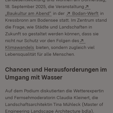
Extern:
18. September 2025, die Veranstaltung
(Öffnet in neuem Fenster)
Extern:
(Öffne
„Baukultur am Abend“
in der
Bodan-Werft
in
Kressbronn am Bodensee statt. Im Zentrum stand
die Frage, wie Städte und Landschaften in
Zukunft so gestaltet werden können, dass sie
Extern:
nicht nur Schutz vor den Folgen des
(Öffnet in neuem Fenster)
Klimawandels
bieten, sondern zugleich viel
Lebensqualität für alle Menschen.
Chancen und Herausforderungen im
Umgang mit Wasser
Auf dem Podium diskutierten die Wetterexpertin
und Fernsehmoderatorin Claudia Kleinert, die
Landschaftsarchitektin Tina Mühleck (Master of
Engineering Landscape Architecture bdla),