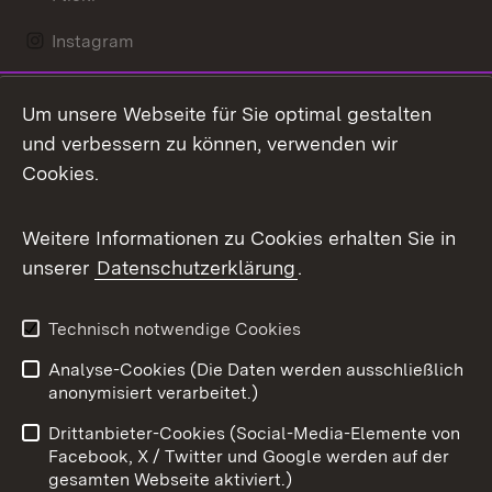
Instagram
LinkedIn
Um unsere Webseite für Sie optimal gestalten
Mastodon
und verbessern zu können, verwenden wir
Cookies.
Messenger
Social Wall
Weitere Informationen zu Cookies erhalten Sie in
unserer
Datenschutzerklärung
.
X / Twitter
Youtube
Technisch notwendige Cookies
Analyse-Cookies (Die Daten werden ausschließlich
Zum 
anonymisiert verarbeitet.)
Impressum
Kontakt
Drittanbieter-Cookies (Social-Media-Elemente von
Benutzungshinweise
Barrierefreiheit
Facebook, X / Twitter und Google werden auf der
gesamten Webseite aktiviert.)
Datenschutz
Cookies