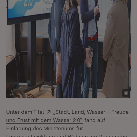
Extern:
Unter dem Titel
„Stadt, Land, Wasser – Freude
(Öffnet in neuem Fens
und Frust mit dem Wasser 2.0“
fand auf
Einladung des Ministeriums für
Landesentwicklung und Wohnen am Donnerstag,