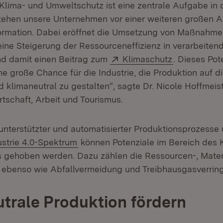
 Klima- und Umweltschutz ist eine zentrale Aufgabe in 
tehen unsere Unternehmen vor einer weiteren großen A
formation. Dabei eröffnet die Umsetzung von Maßnahmen
eine Steigerung der Ressourceneffizienz in verarbeiten
Extern:
(Öffnet in n
d damit einen Beitrag zum
Klimaschutz
. Dieses Pot
ine große Chance für die Industrie, die Produktion auf d
 klimaneutral zu gestalten“, sagte Dr. Nicole Hoffmeist
irtschaft, Arbeit und Tourismus.
l unterstützter und automatisierter Produktionsprozess
ern:
(Öffnet in neuem Fenster)
ustrie 4.0-Spektrum
können Potenziale im Bereich des 
 gehoben werden. Dazu zählen die Ressourcen-, Mater
z ebenso wie Abfallvermeidung und Treibhausgasverrin
trale Produktion fördern