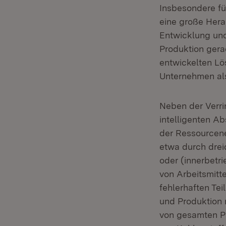
Insbesondere für
eine große Hera
Entwicklung und
Produktion gera
entwickelten L
Unternehmen als
Neben der Verri
intelligenten A
der Ressourcene
etwa durch drei
oder (innerbetr
von Arbeitsmitt
fehlerhaften Te
und Produktion 
von gesamten Pr