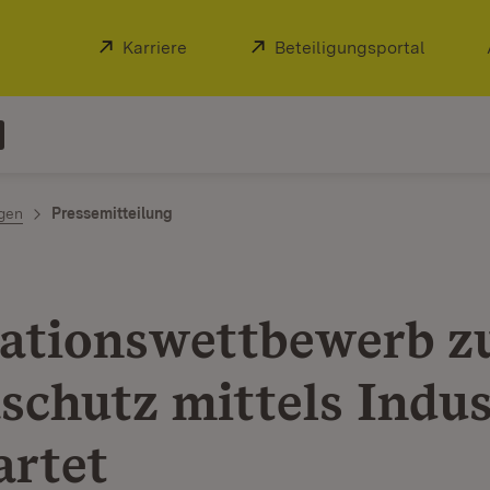
Extern:
Karriere
(Öffnet in neuem Fenster)
Extern:
Beteiligungsportal
(Öffnet
ngen
Pressemitteilung
ationswettbewerb 
schutz mittels Indus
artet