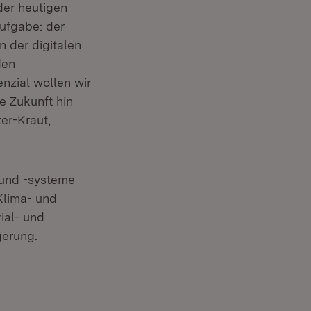
der heutigen
ufgabe: der
 der digitalen
den
euem Fenster)
enzial wollen wir
ie Zukunft hin
er-Kraut,
e und -systeme
Klima- und
ial- und
gerung.