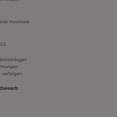
 eine maximale
022.
ktionsanlagen
achtungen
 verfolgen.
ttbewerb
t in neuem Fenster)