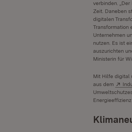
verbinden. „Der
Zeit. Daneben s
digitalen Trans
Transformation 
Unternehmen un
nutzen. Es ist e
auszurichten und
Ministerin für W
Mit Hilfe digita
Ext
aus dem
Ind
Umweltschutzes
Energieeffizien
Klimaneu