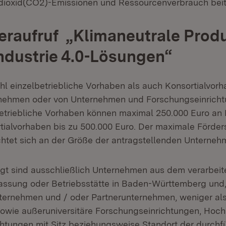
dioxid(CO2)-Emissionen und Ressourcenverbrauch beit
eraufruf „Klimaneutrale Prod
Industrie 4.0-Lösungen“
l einzelbetriebliche Vorhaben als auch Konsortialvor
nehmen oder von Unternehmen und Forschungseinricht
etriebliche Vorhaben können maximal 250.000 Euro an 
rtialvorhaben bis zu 500.000 Euro. Der maximale Förder
htet sich an der Größe der antragstellenden Unterneh
igt sind ausschließlich Unternehmen aus dem verarbe
rlassung oder Betriebsstätte in Baden-Württemberg und,
ernehmen und / oder Partnerunternehmen, weniger als
sowie außeruniversitäre Forschungseinrichtungen, Hoc
htungen mit Sitz beziehungsweise Standort der durch