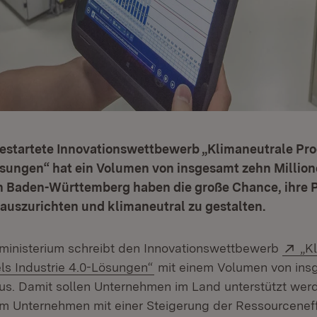
estartete Innovationswettbewerb „Klimaneutrale Pro
ösungen“ hat ein Volumen von insgesamt zehn Million
 Baden-Württemberg haben die große Chance, ihre P
 auszurichten und klimaneutral zu gestalten.
Ex
ministerium schreibt den Innovationswettbewerb
„K
(Öffnet in neuem Fenster)
els Industrie 4.0-Lösungen“
mit einem Volumen von ins
aus. Damit sollen Unternehmen im Land unterstützt werde
im Unternehmen mit einer Steigerung der Ressourceneff