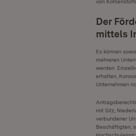
von Kohlenstoff
Der Förd
mittels 
Es können sowoh
mehreren Unter
werden. Einzelb
erhalten, Konso
Unternehmen ric
Antragsberecht
mit Sitz, Niede
verbundener Unt
Beschäftigten, 
Hochschuleinric