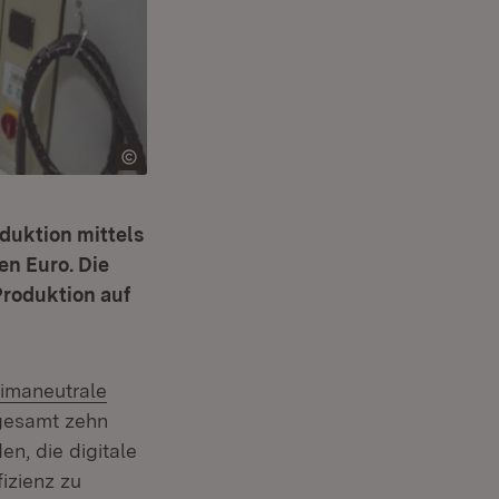
duktion mittels
en Euro. Die
roduktion auf
tern:
limaneutrale
gesamt zehn
n, die digitale
izienz zu