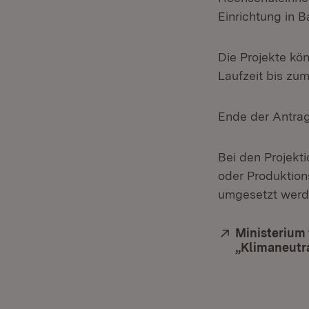
Einrichtung in 
Die Projekte kö
Laufzeit bis zu
Ende der Antrags
Bei den Projekt
oder Produktion
umgesetzt werde
Extern:
Ministerium 
„Klimaneutra