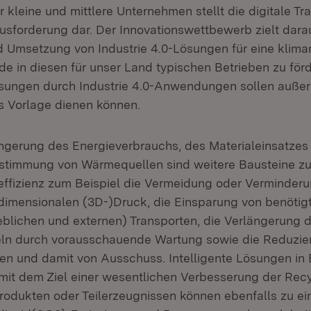
 kleine und mittlere Unternehmen stellt die digitale Tr
usforderung dar. Der Innovationswettbewerb zielt darau
 Umsetzung von Industrie 4.0-Lösungen für eine klima
de in diesen für unser Land typischen Betrieben zu förd
ösungen durch Industrie 4.0-Anwendungen sollen auße
 Vorlage dienen können.
ngerung des Energieverbrauchs, des Materialeinsatzes
bstimmung von Wärmequellen sind weitere Bausteine z
ffizienz zum Beispiel die Vermeidung oder Verminderu
dimensionalen (3D-)Druck, die Einsparung von benöti
ieblichen und externen) Transporten, die Verlängerung
eln durch vorausschauende Wartung sowie die Reduzie
ilen und damit von Ausschuss. Intelligente Lösungen in
mit dem Ziel einer wesentlichen Verbesserung der Recy
odukten oder Teilerzeugnissen können ebenfalls zu ei