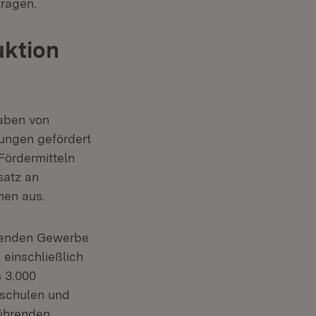
ragen.
uktion
haben von
ungen gefördert
Fördermitteln
satz an
men aus.
itenden Gewerbe
 einschließlich
 3.000
hschulen und
führenden