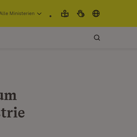
 in neuem Fenster)
Alle Ministerien
zum
trie