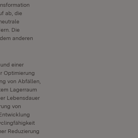
ansformation
f ab, die
neutrale
ern. Die
rdem anderen
 und einer
ur Optimierung
ng von Abfällen,
gtem Lagerraum
 der Lebensdauer
rung von
 Entwicklung
clingfähigkeit
ner Reduzierung