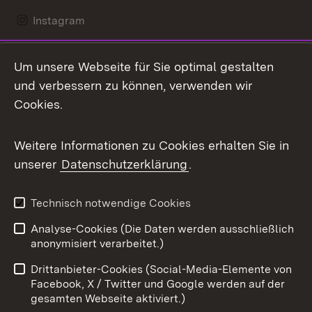
Instagram
LinkedIn
Um unsere Webseite für Sie optimal gestalten
Mastodon
und verbessern zu können, verwenden wir
Cookies.
Messenger
Social Wall
Weitere Informationen zu Cookies erhalten Sie in
unserer
Datenschutzerklärung
.
X / Twitter
Youtube
Technisch notwendige Cookies
Analyse-Cookies (Die Daten werden ausschließlich
Zum 
anonymisiert verarbeitet.)
Impressum
Kontakt
Drittanbieter-Cookies (Social-Media-Elemente von
Benutzungshinweise
Barrierefreiheit
Facebook, X / Twitter und Google werden auf der
gesamten Webseite aktiviert.)
Datenschutz
Cookies