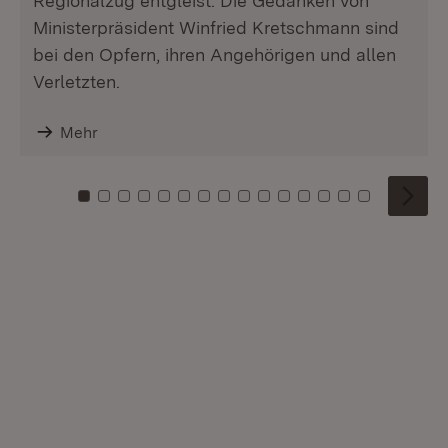
Regionalzug entgleist. Die Gedanken von
Ministerpräsident Winfried Kretschmann sind
bei den Opfern, ihren Angehörigen und allen
Verletzten.
Mehr
Zu Kachel: 0
Zu Kachel: 1
Zu Kachel: 2
Zu Kachel: 3
Zu Kachel: 4
Zu Kachel: 5
Zu Kachel: 6
Zu Kachel: 7
Zu Kachel: 8
Zu Kachel: 9
Zu Kachel: 10
Zu Kachel: 11
Zu Kachel: 12
Zu Kachel: 1
Zu Kachel