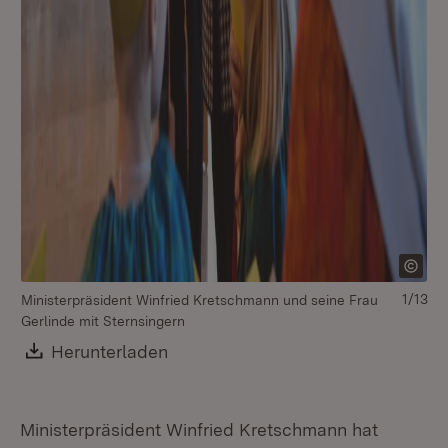
1/13
Ministerpräsident Winfried Kretschmann und seine Frau
Mi
Gerlinde mit Sternsingern
An
Download:
Herunterladen
(Öffnet in neuem Fenster)
Ministerpräsident Winfried Kretschmann hat