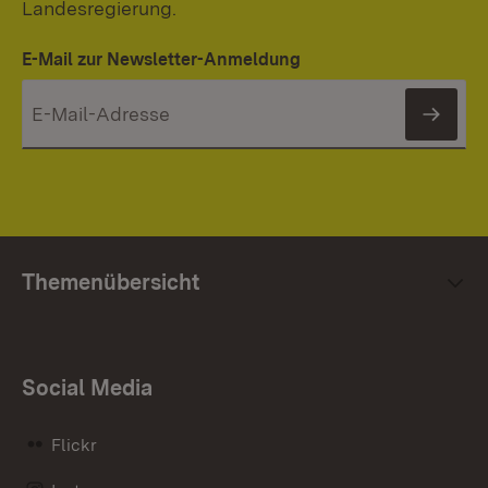
Landesregierung.
E-Mail zur Newsletter-Anmeldung
News
Themenübersicht
Social Media
Flickr