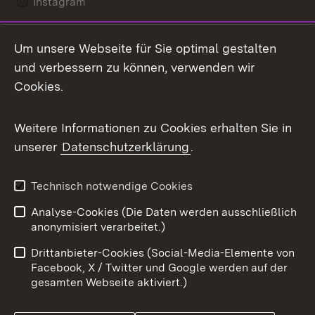
Instagram
LinkedIn
Um unsere Webseite für Sie optimal gestalten
Mastodon
und verbessern zu können, verwenden wir
Cookies.
Messenger
Social Wall
Weitere Informationen zu Cookies erhalten Sie in
unserer
Datenschutzerklärung
.
X / Twitter
Youtube
Technisch notwendige Cookies
Analyse-Cookies (Die Daten werden ausschließlich
Zum 
anonymisiert verarbeitet.)
Impressum
Kontakt
Drittanbieter-Cookies (Social-Media-Elemente von
Benutzungshinweise
Barrierefreiheit
Facebook, X / Twitter und Google werden auf der
gesamten Webseite aktiviert.)
Datenschutz
Cookies