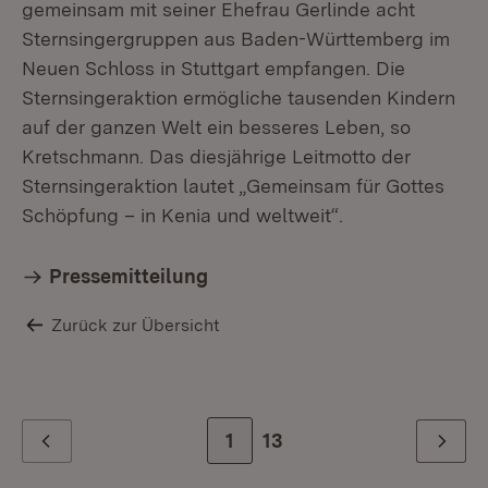
gemeinsam mit seiner Ehefrau Gerlinde acht
Sternsingergruppen aus Baden-Württemberg im
Neuen Schloss in Stuttgart empfangen. Die
Sternsingeraktion ermögliche tausenden Kindern
auf der ganzen Welt ein besseres Leben, so
Kretschmann. Das diesjährige Leitmotto der
Sternsingeraktion lautet „Gemeinsam für Gottes
Schöpfung – in Kenia und weltweit“.
Pressemitteilung
Zurück zur Übersicht
Zur Seite
1
Zur letzten Seite
13
Zurück
Weiter