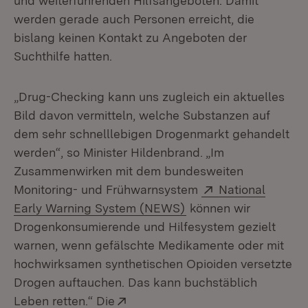
und weiterführenden Hilfsangeboten. Damit
werden gerade auch Personen erreicht, die
bislang keinen Kontakt zu Angeboten der
Suchthilfe hatten.
„Drug-Checking kann uns zugleich ein aktuelles
Bild davon vermitteln, welche Substanzen auf
dem sehr schnelllebigen Drogenmarkt gehandelt
werden“, so Minister Hildenbrand. „Im
Zusammenwirken mit dem bundesweiten
Extern:
Monitoring- und Frühwarnsystem
National
(Öffnet in neuem Fens
Early Warning System (NEWS)
können wir
Drogenkonsumierende und Hilfesystem gezielt
warnen, wenn gefälschte Medikamente oder mit
hochwirksamen synthetischen Opioiden versetzte
Drogen auftauchen. Das kann buchstäblich
Extern:
Leben retten.“ Die