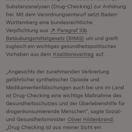
Substanzanalysen (Drug-Checking) zur Anhörung
frei. Mit dem Verordnungsentwurf setzt Baden-
Württemberg eine bundesrechtliche
Extern:
Verpflichtung aus
Paragraf 10b
(Öffnet in neuem Fe
Betäubungsmittelgesetz (BtMG)
um und greift
zugleich ein wichtiges gesundheitspolitisches
Vorhaben aus dem
Koalitionsvertrag
auf.
„Angesichts der zunehmenden Verbreitung
gefährlicher synthetischer Opioide und
Medikamentenfälschungen auch bei uns im Land
ist Drug-Checking eine wichtige Maßnahme des
Gesundheitsschutzes und der Überlebenshilfe für
drogenkonsumierende Menschen“, sagte Sozial-
und Gesundheitsminister
Oliver Hildenbrand
.
„Drug Checking ist aus meiner Sicht ein