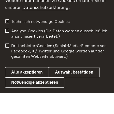
Weitere Informationen zu Cookies erhalten Sie in
unserer
Datenschutzerklärung
.
X / Twitter
Youtube
Technisch notwendige Cookies
Analyse-Cookies (Die Daten werden ausschließlich
Zum 
anonymisiert verarbeitet.)
Impressum
Kontakt
Drittanbieter-Cookies (Social-Media-Elemente von
Benutzungshinweise
Barrierefreiheit
Facebook, X / Twitter und Google werden auf der
gesamten Webseite aktiviert.)
Datenschutz
Cookies
Alle akzeptieren
Auswahl bestätigen
Notwendige akzeptieren
Link zum Landesportal