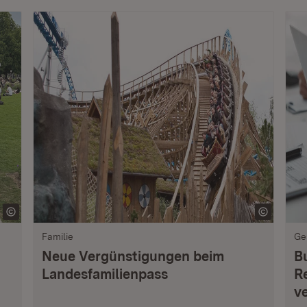
Familie
Ge
Neue Vergünstigungen beim
B
Landesfamilienpass
R
v