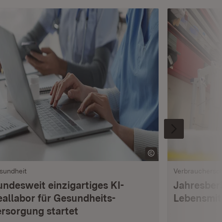
sundheit
Verbrauchersc
undesweit einzigartiges KI-
Jahresberi
eallabor für Gesundheits­
Lebensmi
ersorgung startet