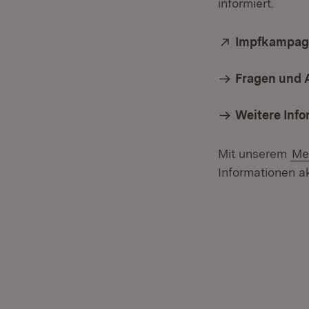
informiert.
Extern:
Impfkampag
Fragen und 
Weitere Inf
Mit unserem
Me
Informationen ak