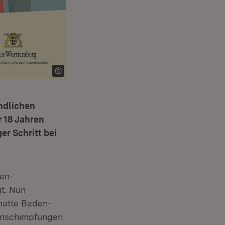
ndlichen
r 18 Jahren
er Schritt bei
den-
t. Nun
hatte Baden-
frischimpfungen