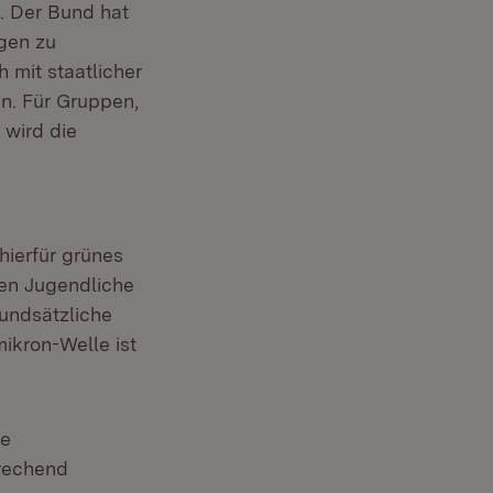
t. Der Bund hat
igen zu
mit staatlicher
n. Für Gruppen,
 wird die
hierfür grünes
nen Jugendliche
rundsätzliche
ikron-Welle ist
ie
rechend