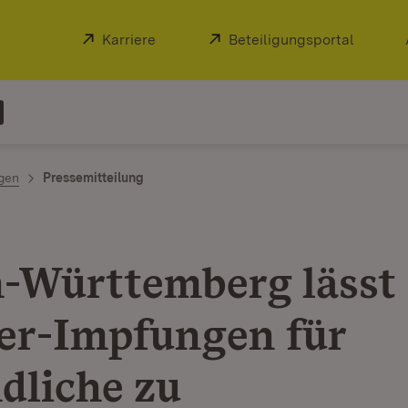
Extern:
Karriere
(Öffnet in neuem Fenster)
Extern:
Beteiligungsportal
(Öffnet
ngen
Pressemitteilung
-Württemberg lässt
er-Impfungen für
dliche zu