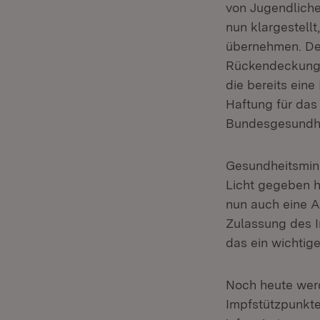
von Jugendlichen
nun klargestell
übernehmen. Dem
Rückendeckung i
die bereits eine
Haftung für da
Bundesgesundhei
Gesundheitsmini
Licht gegeben h
nun auch eine A
Zulassung des I
das ein wichtig
Noch heute werd
Impfstützpunkt