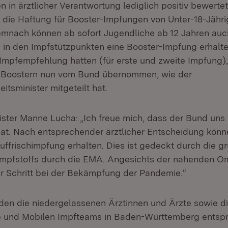
 in ärztlicher Verantwortung lediglich positiv bewerte
t, die Haftung für Booster-Impfungen von Unter-18-Jähr
nach können ab sofort Jugendliche ab 12 Jahren auch 
n den Impfstützpunkten eine Booster-Impfung erhalte
 Impfempfehlung hatten (für erste und zweite Impfung),
s Boostern nun vom Bund übernommen, wie der
tsminister mitgeteilt hat.
ster Manne Lucha: „Ich freue mich, dass der Bund uns 
at. Nach entsprechender ärztlicher Entscheidung kön
uffrischimpfung erhalten. Dies ist gedeckt durch die g
mpfstoffs durch die EMA. Angesichts der nahenden Om
er Schritt bei der Bekämpfung der Pandemie.“
en die niedergelassenen Ärztinnen und Ärzte sowie d
e und Mobilen Impfteams in Baden-Württemberg entsp