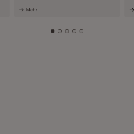
Mehr
Zu Kachel: 0
Zu Kachel: 3
Zu Kachel: 6
Zu Kachel: 9
Zu Kachel: 12