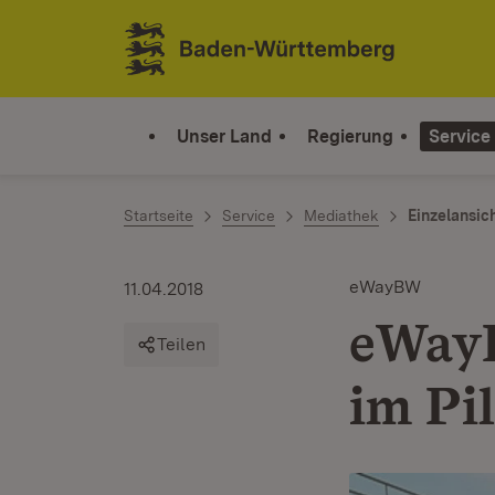
Zum Inhalt springen
Link zur Startseite
Unser Land
Regierung
Service
Startseite
Service
Mediathek
Einzelansic
eWayBW
11.04.2018
eWayB
Teilen
im Pi