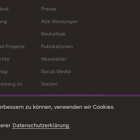
dent
Presse
ung
Alle Meldungen
Mediathek
nd Projekte
Publikationen
chte
Newsletter
trag
Social Media
emberg im
Stellen
Gesetze und Verordnungen
 der Welt
erbessern zu können, verwenden wir Cookies.
Gesetzblatt
Ansprechpartner
serer
Datenschutzerklärung
.
Kontaktformular