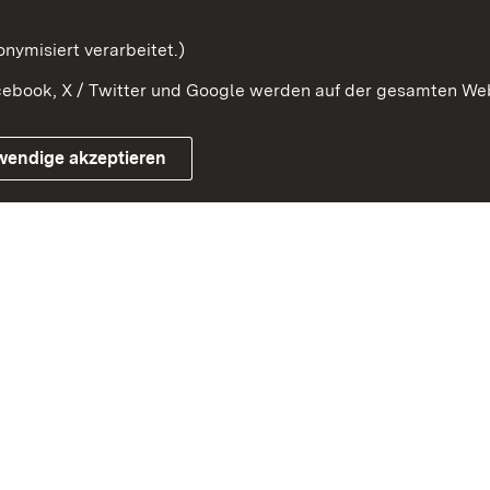
Serviceportal
nymisiert verarbeitet.)
ebook, X / Twitter und Google werden auf der gesamten Webs
Impressum
Kontakt
Benutzungshinwe
wendige akzeptieren