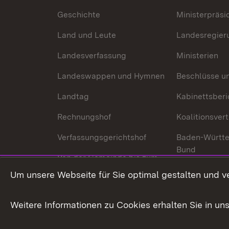
Geschichte
Ministerpräsi
Land und Leute
Landesregier
Landesverfassung
Ministerien
Landeswappen und Hymnen
Beschlüsse u
Landtag
Kabinettsberi
Rechnungshof
Koalitionsver
Verfassungsgerichtshof
Baden-Württ
Bund
Von der Gemeinde bis zum
Ministerium
In Europa und
Um unsere Webseite für Sie optimal gestalten und v
Traditionen
Weitere Informationen zu Cookies erhalten Sie in un
Wirtschaftsstandort