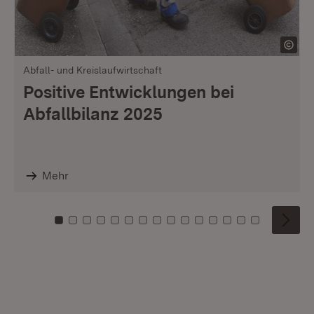
Abfall- und Kreislaufwirtschaft
Positive Entwicklungen bei
Abfallbilanz 2025
Mehr
Zu Kachel: 0
Zu Kachel: 1
Zu Kachel: 2
Zu Kachel: 3
Zu Kachel: 4
Zu Kachel: 5
Zu Kachel: 6
Zu Kachel: 7
Zu Kachel: 8
Zu Kachel: 9
Zu Kachel: 10
Zu Kachel: 11
Zu Kachel: 12
Zu Kachel: 1
Zu Kachel