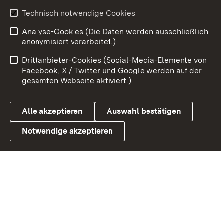
Youtube
Technisch notwendige Cookies
Analyse-Cookies (Die Daten werden ausschließlich
Zum 
anonymisiert verarbeitet.)
Impressum
Kontakt
Drittanbieter-Cookies (Social-Media-Elemente von
Benutzungshinweise
Barrierefreiheit
Facebook, X / Twitter und Google werden auf der
gesamten Webseite aktiviert.)
Datenschutz
Cookies
Alle akzeptieren
Auswahl bestätigen
Notwendige akzeptieren
Link zum Landesportal