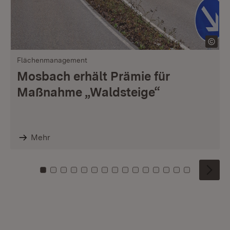
Flächenmanagement
Mosbach erhält Prämie für
Maßnahme „Waldsteige“
Mehr
Zu Kachel: 0
Zu Kachel: 1
Zu Kachel: 2
Zu Kachel: 3
Zu Kachel: 4
Zu Kachel: 5
Zu Kachel: 6
Zu Kachel: 7
Zu Kachel: 8
Zu Kachel: 9
Zu Kachel: 10
Zu Kachel: 11
Zu Kachel: 12
Zu Kachel: 1
Zu Kachel