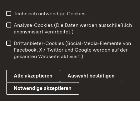
Youtube
Technisch notwendige Cookies
Analyse-Cookies (Die Daten werden ausschließlich
Zum 
anonymisiert verarbeitet.)
Impressum
Kontakt
Drittanbieter-Cookies (Social-Media-Elemente von
Benutzungshinweise
Barrierefreiheit
Facebook, X / Twitter und Google werden auf der
gesamten Webseite aktiviert.)
Datenschutz
Cookies
Alle akzeptieren
Auswahl bestätigen
Notwendige akzeptieren
Link zum Landesportal