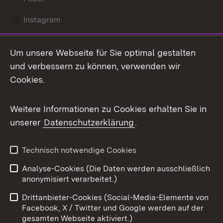
Instagram
LinkedIn
Um unsere Webseite für Sie optimal gestalten
Mastodon
und verbessern zu können, verwenden wir
Cookies.
Messenger
Social Wall
Weitere Informationen zu Cookies erhalten Sie in
unserer
Datenschutzerklärung
.
X / Twitter
Youtube
Technisch notwendige Cookies
Analyse-Cookies (Die Daten werden ausschließlich
Zum 
anonymisiert verarbeitet.)
Impressum
Kontakt
Drittanbieter-Cookies (Social-Media-Elemente von
Benutzungshinweise
Barrierefreiheit
Facebook, X / Twitter und Google werden auf der
gesamten Webseite aktiviert.)
Datenschutz
Cookies