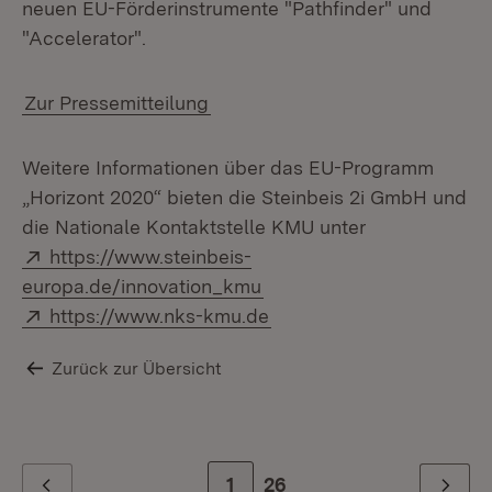
neuen EU-Förderinstrumente "Pathfinder" und
"Accelerator".
Zur Pressemitteilung
Weitere Informationen über das EU-Programm
„Horizont 2020“ bieten die Steinbeis 2i GmbH und
die Nationale Kontaktstelle KMU unter
Extern:
https://www.steinbeis-
(Öffnet in neuem Fenster)
europa.de/innovation_kmu
Extern:
(Öffnet in neuem Fenster
https://www.nks-kmu.de
Zurück zur Übersicht
Zur Seite
1
Zur letzten Seite
26