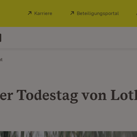
Extern:
Karriere
(Öffnet in neuem Fenster)
Extern:
Beteiligungsportal
(Öffnet
ht
er Todestag von Lot