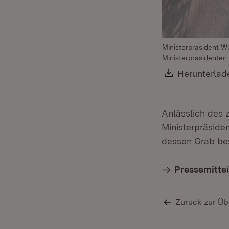
Ministerpräsident W
Ministerpräsidenten
Download:
Herunterlad
Anlässlich des 
Ministerpräside
dessen Grab bes
Pressemitte
Zurück zur Üb