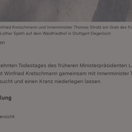
infried Kretschmann und Innenminister Thomas Strobl am Grab des f
 Lothar Späth auf dem Waldfriedhof in Stuttgart-Degerloch
en
(Öffnet in neuem Fenster)
zehnten Todestages des früheren Ministerpräsidenten L
nt Winfried Kretschmann gemeinsam mit Innenminister 
ucht und einen Kranz niederlegen lassen.
ilung
ersicht