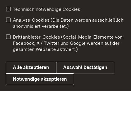
Youtube
Technisch notwendige Cookies
Analyse-Cookies (Die Daten werden ausschließlich
Zum 
anonymisiert verarbeitet.)
Impressum
Kontakt
Drittanbieter-Cookies (Social-Media-Elemente von
Benutzungshinweise
Barrierefreiheit
Facebook, X / Twitter und Google werden auf der
gesamten Webseite aktiviert.)
Datenschutz
Cookies
Alle akzeptieren
Auswahl bestätigen
Notwendige akzeptieren
Link zum Landesportal