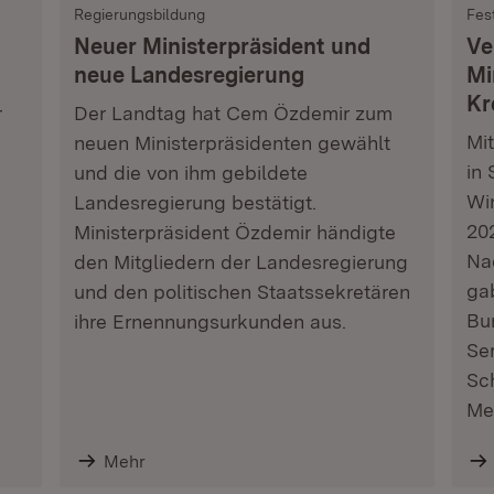
Regierungsbildung
Fes
Neuer Ministerpräsident und
Ve
neue Landesregierung
Mi
Kr
r
Der Landtag hat Cem Özdemir zum
Mi
neuen Ministerpräsidenten gewählt
in 
und die von ihm gebildete
Wi
Landesregierung bestätigt.
202
Ministerpräsident Özdemir händigte
Na
den Mitgliedern der Landesregierung
ga
und den politischen Staatssekretären
Bu
ihre Ernennungsurkunden aus.
Se
Sc
Me
Mehr