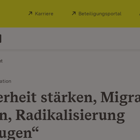
Extern:
Karriere
(Öffnet in neuem Fenster)
Extern:
Beteiligungsportal
(Öffnet
ht
ation
erheit stärken, Migr
n, Radikalisierung
ugen“