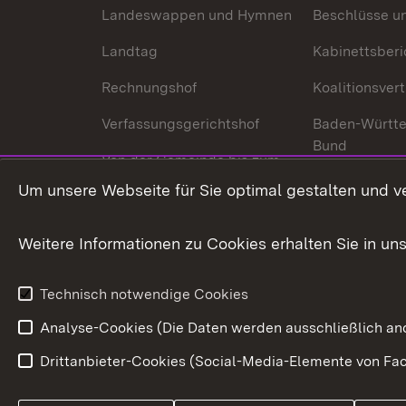
Landeswappen und Hymnen
Beschlüsse u
Landtag
Kabinettsberi
Rechnungshof
Koalitionsver
Verfassungsgerichtshof
Baden-Württ
Bund
Von der Gemeinde bis zum
Ministerium
In Europa und
Um unsere Webseite für Sie optimal gestalten und v
Traditionen
Weitere Informationen zu Cookies erhalten Sie in un
Wirtschaftsstandort
Urlaubs- und Kulturland
Technisch notwendige Cookies
Analyse-Cookies (Die Daten werden ausschließlich ano
Drittanbieter-Cookies (Social-Media-Elemente von Fac