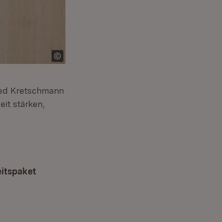
ried Kretschmann
it stärken,
eitspaket