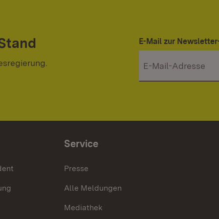
 Stand
E-Mail zur Newslett
esregierung.
Service
dent
Presse
ung
Alle Meldungen
Mediathek