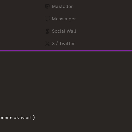
Mastodon
Messenger
Social Wall
X / Twitter
Youtube
eite aktiviert.)
Zum Sei