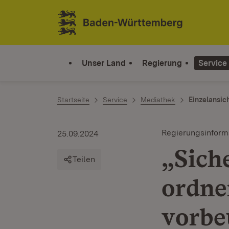
Zum Inhalt springen
Link zur Startseite
Unser Land
Regierung
Service
Startseite
Service
Mediathek
Einzelansic
Regierungsinform
25.09.2024
„Sich
Teilen
ordne
vorbe