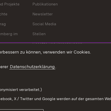
nd Projekte
Publikationen
chte
Newsletter
trag
Social Media
emberg im
Stellen
Gesetze und Verordnungen
 der Welt
erbessern zu können, verwenden wir Cookies.
Gesetzblatt
Ansprechpartner
serer
Datenschutzerklärung
.
Kontaktformular
Serviceportal
nymisiert verarbeitet.)
ebook, X / Twitter und Google werden auf der gesamten Webs