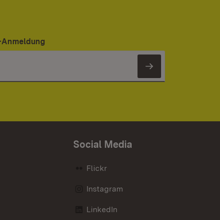
er-Anmeldung
Newsletter 
Social Media
Flickr
Instagram
LinkedIn