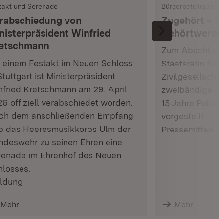
takt und Serenade
Bürgerbeteiligung
rabschiedung von
Zugehört – 1
nisterpräsident Winfried
Gehörtwerd
etschmann
Zum Abschluss
t einem Festakt im Neuen Schloss
Staatsrätin fü
Stuttgart ist Ministerpräsident
Zivilgesellsch
nfried Kretschmann am 29. April
zweibändige P
6 offiziell verabschiedet worden.
15 Jahre Polit
ch dem anschließenden Empfang
vorgestellt.
b das Heeresmusikkorps Ulm der
Pressemitteil
ndeswehr zu seinen Ehren eine
renade im Ehrenhof des Neuen
hlosses.
ldung
Mehr
Mehr