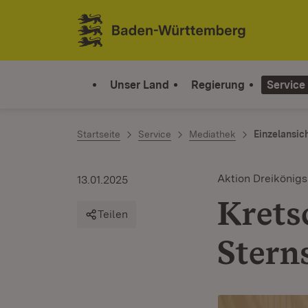
Zum Inhalt springen
Link zur Startseite
Unser Land
Regierung
Service
Startseite
Service
Mediathek
Einzelansic
Aktion Dreikönig
13.01.2025
Krets
Teilen
Stern