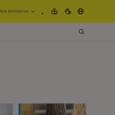
 in neuem Fenster)
Alle Ministerien