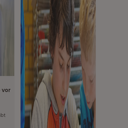
 vor
ibt