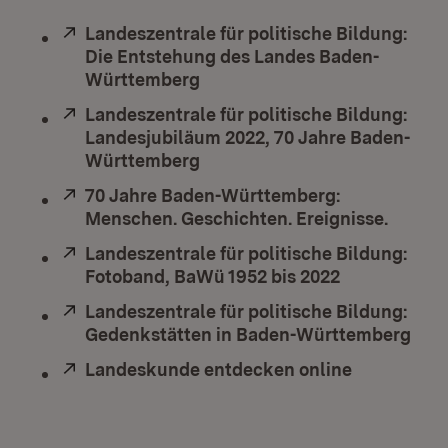
Extern:
Landeszentrale für politische Bildung:
Die Entstehung des Landes Baden-
Württemberg
(Öffnet in neuem Fenster)
Extern:
Landeszentrale für politische Bildung:
Landesjubiläum 2022, 70 Jahre Baden-
Württemberg
(Öffnet in neuem Fenster)
Extern:
70 Jahre Baden-Württemberg:
Menschen. Geschichten. Ereignisse.
(Öffne
Extern:
Landeszentrale für politische Bildung:
Fotoband, BaWü 1952 bis 2022
(Öffnet in n
Extern:
Landeszentrale für politische Bildung:
Gedenkstätten in Baden-Württemberg
(Öff
Extern:
Landeskunde entdecken online
(Öffnet in 