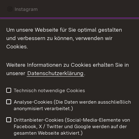
Instagram
LinkedIn
Um unsere Webseite für Sie optimal gestalten
Mastodon
und verbessern zu können, verwenden wir
Cookies.
Messenger
Social Wall
Weitere Informationen zu Cookies erhalten Sie in
unserer
Datenschutzerklärung
.
X / Twitter
Youtube
Technisch notwendige Cookies
Analyse-Cookies (Die Daten werden ausschließlich
Zum 
anonymisiert verarbeitet.)
Impressum
Kontakt
Drittanbieter-Cookies (Social-Media-Elemente von
Benutzungshinweise
Barrierefreiheit
Facebook, X / Twitter und Google werden auf der
gesamten Webseite aktiviert.)
Datenschutz
Cookies