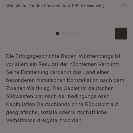
1/4
Wahlplakat für den Südweststaat 1951 (Ausschnitt).
Wa
La
Zu Kachel: 0
Zu Kachel: 1
Zu Kachel: 2
Zu Kachel: 3
Die Erfolgsgeschichte Baden-Württembergs ist
vor allem ein Resultat der nüchternen Vernunft.
Seine Entstehung verdankt das Land einer
besonderen historischen Konstellation nach dem
Zweiten Weltkrieg. Das Gebiet im deutschen
Südwesten war nach der bedingungslosen
Kapitulation Deutschlands ohne Rücksicht auf
geografische, soziale oder wirtschaftliche
Verhältnisse dreigeteilt worden.