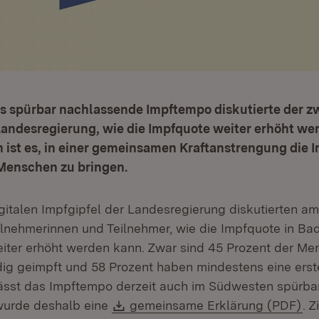
as spürbar nachlassende Impftempo diskutierte der zw
Landesregierung, wie die Impfquote weiter erhöht wer
en ist es, in einer gemeinsamen Kraftanstrengung die
 Menschen zu bringen.
italen Impfgipfel der Landesregierung diskutierten am F
ilnehmerinnen und Teilnehmer, wie die Impfquote in Ba
iter erhöht werden kann.
Zwar sind 45 Prozent der Me
ndig geimpft und 58 Prozent haben mindestens eine ers
lässt das Impftempo derzeit auch im Südwesten spürba
Download:
(Ö
wurde deshalb eine
gemeinsame Erklärung (PDF)
. Z