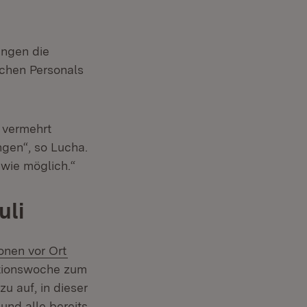
ungen die
schen Personals
 vermehrt
gen“, so Lucha.
wie möglich.“
uli
(Öffnet in neuem Fenster)
ionen vor Ort
ktionswoche zum
u auf, in dieser
und alle bereits