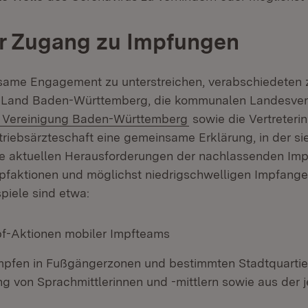
er Zugang zu Impfungen
ame Engagement zu unterstreichen, verabschiedeten
s Land Baden-Württemberg, die kommunalen Landesver
(Öffnet in neuem Fen
e Vereinigung Baden-Württemberg
sowie die Vertreteri
triebsärzteschaft eine gemeinsame Erklärung, in der si
ie aktuellen Herausforderungen der nachlassenden Imp
mpfaktionen und möglichst niedrigschwelligen Impfang
piele sind etwa:
pf-Aktionen mobiler Impfteams
mpfen in Fußgängerzonen und bestimmten Stadtquartier
g von Sprachmittlerinnen und -mittlern sowie aus der 