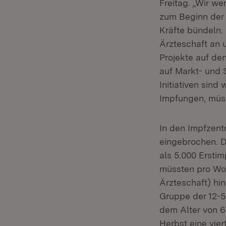
Freitag. „Wir we
zum Beginn der 
Kräfte bündeln.
Ärzteschaft an u
Projekte auf de
auf Markt- und 
Initiativen sin
Impfungen, müs
In den Impfzent
eingebrochen. D
als 5.000 Ersti
müssten pro Woc
Ärzteschaft) hi
Gruppe der 12-5
dem Alter von 6
Herbst eine vie