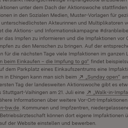
ktionen unter dem Dach der Aktionswoche stattfinden 
ionen in den Sozialen Medien, Muster-Vorlagen für gezi
unterschiedlichsten Akteurinnen und Multiplikatoren vo
t die Aktions- und Informationskampagne #dranblei
 das Impfen zu informieren und die Impfaktionen vor O
s Impfen zu den Menschen zu bringen. Auf der entsprec
on für die nächsten Tage viele Impfaktionen im ganzen
:
(Öffnet in neuem
n beim Einkaufen – die Impfung to go“
findet beispiels
uf dem Parkplatz eines Einkaufszentrums eine Impfaktio
Extern:
(Öf
um in Ehingen kann man sich beim
„Sunday open“
am 
ersten Tag der landesweiten Aktionswoche gibt es etw
Extern:
Stuttgart-Vaihingen am 21. Juli eine
„Walk-in-Impfa
ähere Informationen über weitere Vor-Ort-Impfaktionen
(Öffnet in neuem Fenster)
en-bw.de
. Kommunen und Impfzentren, niedergelassen
 Betriebsärzteschaft können dort eigene Impfaktionen ü
 auf der Website einstellen und bewerben.