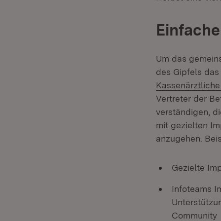
Einfach
Um das gemeins
des Gipfels da
Kassenärztlich
Vertreter der Be
verständigen, d
mit gezielten I
anzugehen. Beis
Gezielte Im
Infoteams I
Unterstützun
Community