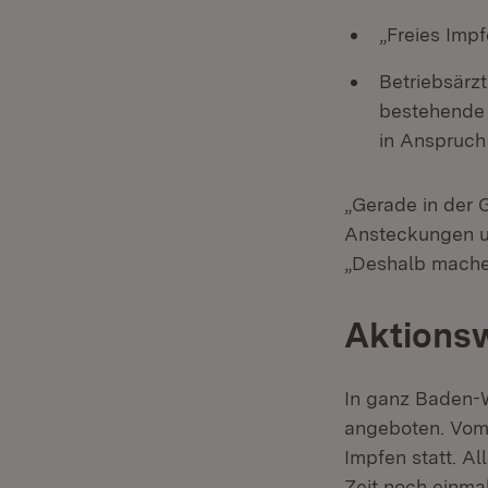
„Freies Imp
Betriebsärz
bestehende 
in Anspruch
„Gerade in der 
Ansteckungen u
„Deshalb machen
Aktionsw
In ganz Baden-
angeboten. Vom 
Impfen statt. Al
Zeit noch einma