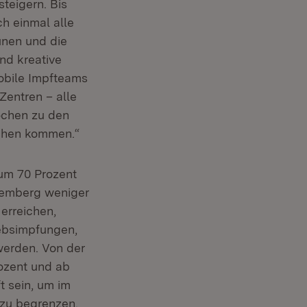
steigern. Bis
h einmal alle
unen und die
und kreative
obile Impfteams
Zentren – alle
ochen zu den
schen kommen.“
 um 70 Prozent
temberg weniger
erreichen,
iebsimpfungen,
werden. Von der
t in neuem Fenster)
ozent und ab
t sein, um im
 zu begrenzen.