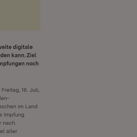
eite digitale
den kann. Ziel
 Impfungen noch
reitag, 16. Juli,
den-
nschen im Land
te Impfung
r nach.
ffnet in neuem Fenster)
iel aller