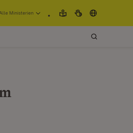
 in neuem Fenster)
Alle Ministerien
im