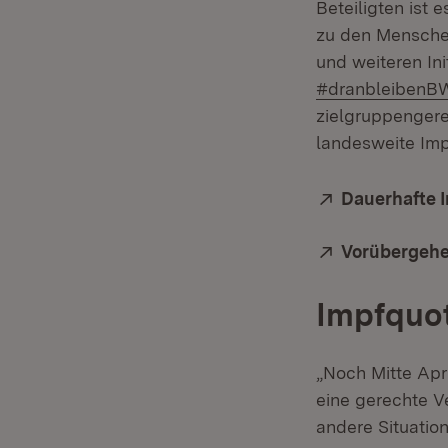
Beteiligten ist
zu den Menschen
und weiteren In
#dranbleibenB
zielgruppenger
landesweite Imp
Extern:
Dauerhafte 
Extern:
Vorübergehe
Impfquot
„Noch Mitte Apr
eine gerechte Ve
andere Situatio