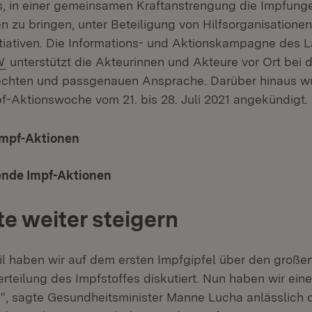
 es, in einer gemeinsamen Kraftanstrengung die Impfung
 zu bringen, unter Beteiligung von Hilfsorganisation
itiativen. Die Informations- und Aktionskampagne des 
(Öffnet in neuem Fenster)
W
unterstützt die Akteurinnen und Akteure vor Ort bei 
echten und passgenauen Ansprache. Darüber hinaus w
f-Aktionswoche vom 21. bis 28. Juli 2021 angekündigt.
Impf-Aktionen
(Öffnet in neuem Fenster)
nde Impf-Aktionen
(Öffnet in neuem Fenster)
e weiter steigern
il haben wir auf dem ersten Impfgipfel über den groß
rteilung des Impfstoffes diskutiert. Nun haben wir ein
n“, sagte Gesundheitsminister Manne Lucha anlässlich 