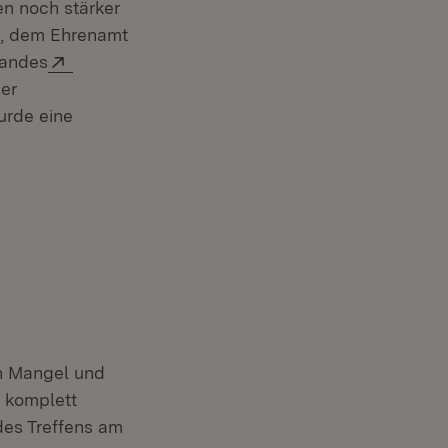
en noch stärker
en, dem Ehrenamt
Extern:
Landes
der
urde eine
en Mangel und
e komplett
des Treffens am