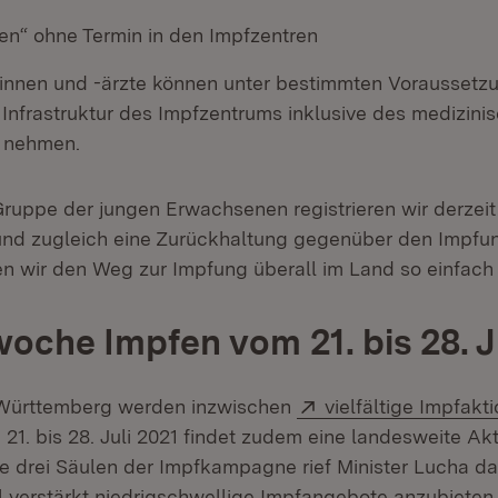
fen“ ohne Termin in den Impfzentren
tinnen und -ärzte können unter bestimmten Voraussetz
Infrastruktur des Impfzentrums inklusive des medizini
 nehmen.
Gruppe der jungen Erwachsenen registrieren wir derzeit
nd zugleich eine Zurückhaltung gegenüber den Impfun
 wir den Weg zur Impfung überall im Land so einfach 
oche Impfen vom 21. bis 28. J
Extern:
Württemberg werden inzwischen
vielfältige Impfakt
21. bis 28. Juli 2021 findet zudem eine landesweite A
le drei Säulen der Impfkampagne rief Minister Lucha daz
l verstärkt niedrigschwellige Impfangebote anzubieten 