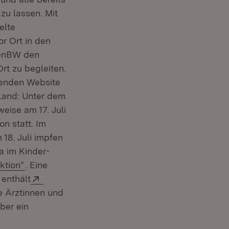
zu lassen. Mit
elte
r Ort in den
benBW den
rt zu begleiten.
henden Website
 Land: Unter dem
 Fenster)
weise am 17. Juli
n statt. Im
fnet in neuem Fenster)
18. Juli impfen
a im Kinder-
(Öffnet in neuem Fenster)
ktion“
. Eine
Extern:
 enthält
e Ärztinnen und
ber ein