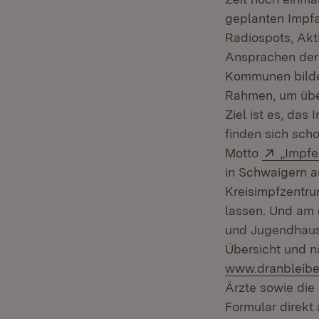
geplanten Impfa
Radiospots, Akt
Ansprachen der 
Kommunen bilde
Rahmen, um über
Ziel ist es, da
finden sich sch
Extern
Motto
„Impfe
in Schwaigern a
Kreisimpfzentr
lassen. Und am 
und Jugendhaus 
Übersicht und n
www.dranbleib
Ärzte sowie die
Formular direkt