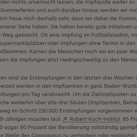
rden nichts unversucht lassen, die Impfquote weiter zu 
Sommerferien und auch darüber hinaus werden wir noc
 Ich freue mich deshalb sehr, dass wir dabei die Komm
nserer Seite haben. Sie haben bereits gute Initiativen 
n Weg gebracht. Ob eine Impfung im Fußballstadion, m
Supermarktplätzen oder Impfungen ohne Termin in den 
d willkommen. Kamen die Menschen noch vor ein paar W
sen die Impfungen jetzt niedrigschwellig zu den Men
ren sind die Erstimpfungen in den letzten drei Wochen
erzeit werden in den Impfzentren in ganz Baden-Würt
mpfungen pro Tag verabreicht. Um die Zielimpfquoten zu 
he weiterhin über alle drei Säulen (Impfzentren, Betr
nweg im Schnitt 230.000 Erstimpfungen vorgenommen 
Extern:
(Öffne
9-Jährigen müssten laut
Robert-Koch-Institut
85 Pr
0 sogar 90 Prozent der Bevölkerung vollständig geimpf
rte Welle des Coronavirus zu verhindern oder möglichst