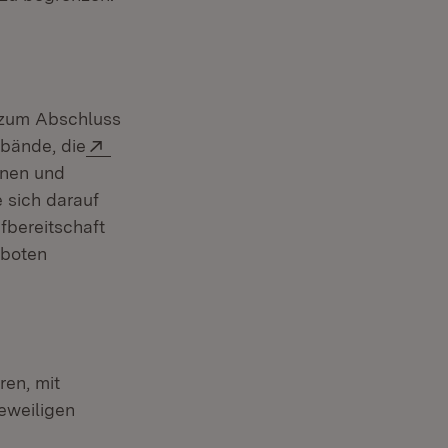
 zum Abschluss
Extern:
bände, die
ster)
nnen und
e sich darauf
fbereitschaft
eboten
en, mit
jeweiligen