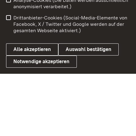
Analyse-Cookies (Die Daten werden ausschließlich
Zum 
anonymisiert verarbeitet.)
Impressum
Kontakt
Drittanbieter-Cookies (Social-Media-Elemente von
Benutzungshinweise
Barrierefreiheit
Facebook, X / Twitter und Google werden auf der
gesamten Webseite aktiviert.)
Datenschutz
Cookies
Alle akzeptieren
Auswahl bestätigen
Notwendige akzeptieren
Link zum Landesportal