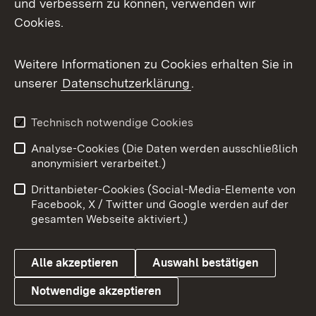
und verbessern zu können, verwenden wir
Cookies.
Messenger
Social Wall
Weitere Informationen zu Cookies erhalten Sie in
unserer
Datenschutzerklärung
.
X / Twitter
Youtube
Technisch notwendige Cookies
Analyse-Cookies (Die Daten werden ausschließlich
Zum 
anonymisiert verarbeitet.)
Impressum
Kontakt
Drittanbieter-Cookies (Social-Media-Elemente von
Benutzungshinweise
Barrierefreiheit
Facebook, X / Twitter und Google werden auf der
gesamten Webseite aktiviert.)
Datenschutz
Cookies
Alle akzeptieren
Auswahl bestätigen
Notwendige akzeptieren
Link zum Landesportal