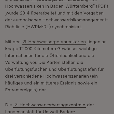
Hochwasserrisiken in Baden-Württemberg“ (PDF)
(Öffnet in neuem Fenster)
wurde 2014 überarbeitet und mit den Vorgaben
der europäischen Hochwasserrisikomanagement-
Richtlinie (HWRM-RL) synchronisiert.
Extern:
(Öffnet in ne
Mit den
Hochwassergefahrenkarten
liegen an
knapp 12.000 Kilometern Gewässer wichtige
Informationen für die Öffentlichkeit und die
Verwaltung vor. Die Karten stellen die
Überflutungsflächen und Überflutungstiefen für
drei verschiedene Hochwasserszenarien (ein
häufiges und ein mittleres Ereignis sowie ein
Extremereignis) dar.
Extern:
(Öffnet in ne
Die
Hochwasservorhersagezentrale
der
Landesanstalt für Umwelt Baden-