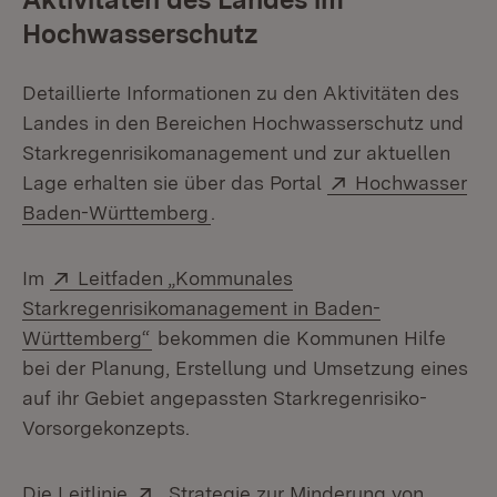
Hochwasserschutz
Detaillierte Informationen zu den Aktivitäten des
Landes in den Bereichen Hochwasserschutz und
Starkregenrisikomanagement und zur aktuellen
Extern:
Lage erhalten sie über das Portal
Hochwasser
(Öffnet in neuem Fenster)
Baden-Württemberg
.
Extern:
Im
Leitfaden „Kommunales
Starkregenrisikomanagement in Baden-
(Öffnet in neuem Fenster)
Württemberg“
bekommen die Kommunen Hilfe
bei der Planung, Erstellung und Umsetzung eines
auf ihr Gebiet angepassten Starkregenrisiko-
Vorsorgekonzepts.
Extern:
Die Leitlinie
„Strategie zur Minderung von