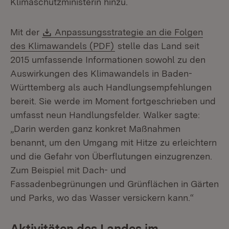
Klimaschutzministerin hinzu.
Download:
Mit der
Anpassungsstrategie an die Folgen
(Öffnet in neuem Fenster)
des Klimawandels (PDF)
stelle das Land seit
2015 umfassende Informationen sowohl zu den
Auswirkungen des Klimawandels in Baden-
Württemberg als auch Handlungsempfehlungen
bereit. Sie werde im Moment fortgeschrieben und
umfasst neun Handlungsfelder. Walker sagte:
„Darin werden ganz konkret Maßnahmen
benannt, um den Umgang mit Hitze zu erleichtern
und die Gefahr von Überflutungen einzugrenzen.
Zum Beispiel mit Dach- und
Fassadenbegrünungen und Grünflächen in Gärten
und Parks, wo das Wasser versickern kann.“
Aktivitäten des Landes im