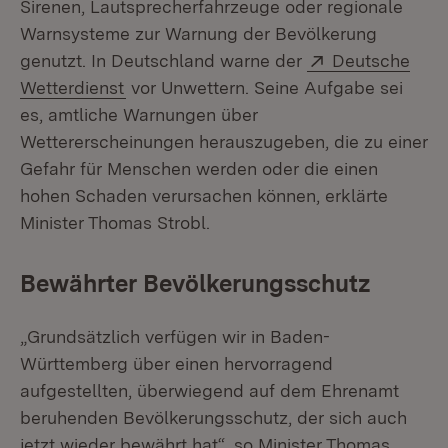
Sirenen, Lautsprecherfahrzeuge oder regionale
Warnsysteme zur Warnung der Bevölkerung
Extern:
genutzt. In Deutschland warne der
Deutsche
(Öffnet in neuem Fenster)
Wetterdienst
vor Unwettern. Seine Aufgabe sei
es, amtliche Warnungen über
Wettererscheinungen herauszugeben, die zu einer
Gefahr für Menschen werden oder die einen
hohen Schaden verursachen können, erklärte
Minister Thomas Strobl.
Bewährter Bevölkerungsschutz
„Grundsätzlich verfügen wir in Baden-
Württemberg über einen hervorragend
aufgestellten, überwiegend auf dem Ehrenamt
beruhenden Bevölkerungsschutz, der sich auch
jetzt wieder bewährt hat“, so Minister Thomas