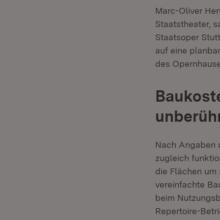
Marc-Oliver Hen
Staatstheater, s
Staatsoper Stutt
auf eine planba
des Opernhauses
Baukoste
unberüh
Nach Angaben d
zugleich funkti
die Flächen um 
vereinfachte Ba
beim Nutzungsbe
Repertoire-Betr