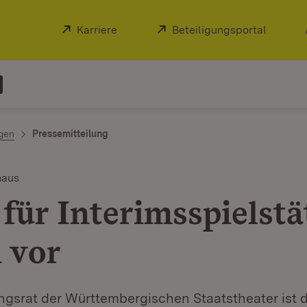
Extern:
Karriere
(Öffnet in neuem Fenster)
Extern:
Beteiligungsportal
(Öffnet
ngen
Pressemitteilung
haus
für Interimsspielstä
n vor
gsrat der Württembergischen Staatstheater ist d