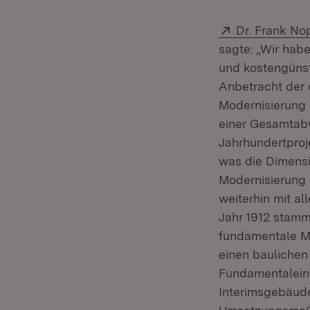
Extern:
Dr. Frank No
sagte: „Wir hab
und kostengünst
Anbetracht der 
Modernisierung d
einer Gesamtabw
Jahrhundertproj
was die Dimensi
Modernisierung d
weiterhin mit al
Jahr 1912 stamm
fundamentale Mä
einen baulichen
Fundamentaleing
Interimsgebäude