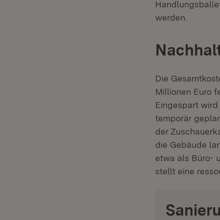
Handlungsballet
werden.
Nachhalt
Die Gesamtkoste
Millionen Euro 
Eingespart wird
temporär geplan
der Zuschauerka
die Gebäude lan
etwa als Büro- 
stellt eine res
Sanier