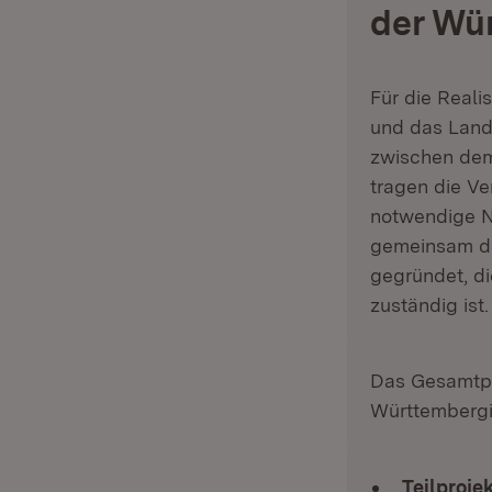
der Wü
Für die Reali
und das Land
zwischen dem
tragen die Ve
notwendige N
gemeinsam di
gegründet, di
zuständig ist.
Das Gesamtpr
Württembergis
Teilprojek