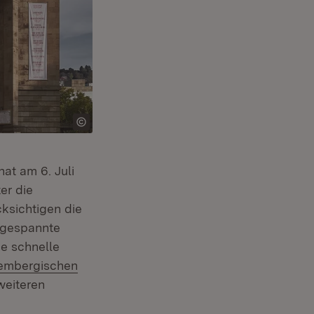
Öffnet in neuem Fenster)
hat am 6. Juli
er die
cksichtigen die
ngespannte
ne schnelle
:
embergischen
weiteren