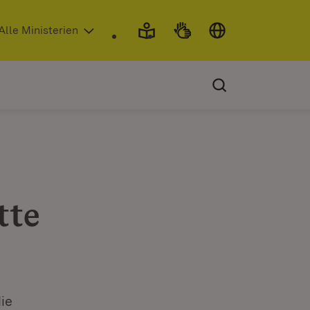
 in neuem Fenster)
Alle Ministerien
tte
ie