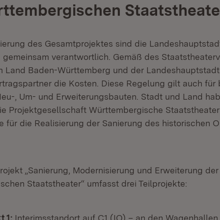
rttembergischen Staatstheate
sierung des Gesamtprojektes sind die Landeshauptstadt
 gemeinsam verantwortlich. Gemäß des Staatstheaterv
 Land Baden-Württemberg und der Landeshauptstadt 
rtragspartner die Kosten. Diese Regelung gilt auch für 
eu-, Um- und Erweiterungsbauten. Stadt und Land ha
e Projektgesellschaft Württembergische Staatstheate
e für die Realisierung der Sanierung des historischen
ojekt „Sanierung, Modernisierung und Erweiterung der
chen Staatstheater“ umfasst drei Teilprojekte:
t 1:
Interimsstandort auf C1 (IO) – an den Wagenhallen