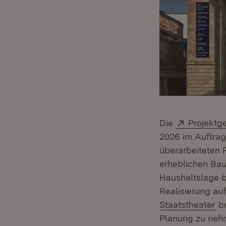
Extern:
Die
Projektg
2026 im Auftrag
überarbeiteten P
erheblichen Ba
Haushaltslage be
Realisierung au
(Ö
Staatstheater
be
Planung zu ne