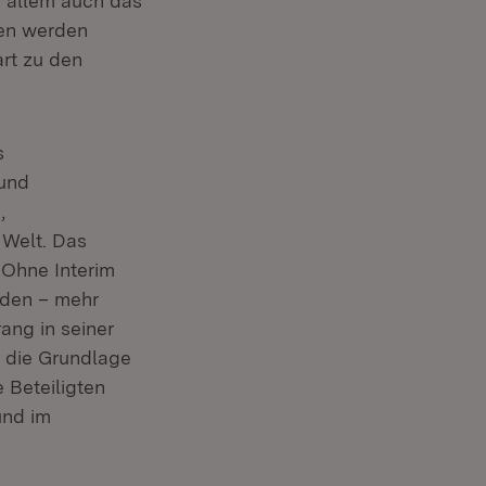
 allem auch das
sen werden
art zu den
s
 und
,
 Welt. Das
 Ohne Interim
rden – mehr
ang in seiner
t die Grundlage
 Beteiligten
und im