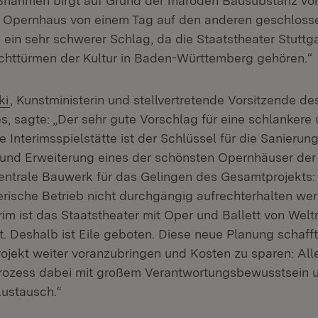
ahmen birgt auf Grund der maroden Bausubstanz vor
as Opernhaus von einem Tag auf den anderen geschlos
 ein sehr schwerer Schlag, da die Staatstheater Stuttg
chttürmen der Kultur in Baden-Württemberg gehören.“
ki
, Kunstministerin und stellvertretende Vorsitzende de
s, sagte: „Der sehr gute Vorschlag für eine schlankere
 Interimsspielstätte ist der Schlüssel für die Sanierung
und Erweiterung eines der schönsten Opernhäuser der
 zentrale Bauwerk für das Gelingen des Gesamtprojekts:
erische Betrieb nicht durchgängig aufrechterhalten we
im ist das Staatstheater mit Oper und Ballett von Weltr
t. Deshalb ist Eile geboten. Diese neue Planung schaff
rojekt weiter voranzubringen und Kosten zu sparen: Alle
Prozess dabei mit großem Verantwortungsbewusstsein 
ustausch.“