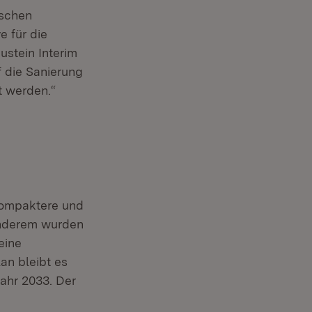
ischen
e für die
ustein Interim
f die Sanierung
t werden.“
kompaktere und
 anderem wurden
eine
an bleibt es
ahr 2033. Der