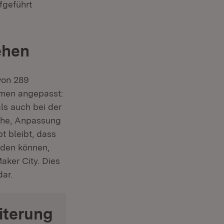
fgeführt
ehen
von 289
hmen angepasst:
ls auch bei der
äche, Anpassung
t bleibt, dass
rden können,
aker City. Dies
dar.
iterung