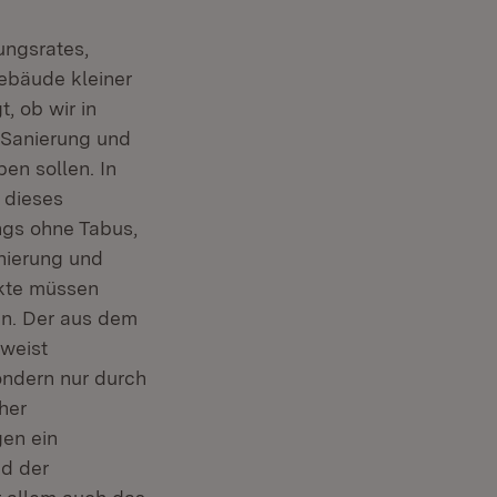
ungsrates,
ebäude kleiner
, ob wir in
 Sanierung und
ben sollen. In
 dieses
ngs ohne Tabus,
nierung und
jekte müssen
den. Der aus dem
(Öffnet in neuem Fenster)
weist
ondern nur durch
her
gen ein
nd der