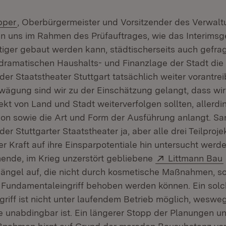
(Öffnet in neuem Fenster)
pper
, Oberbürgermeister und Vorsitzender des Verwalt
en uns im Rahmen des Prüfauftrages, wie das Interimsg
iger gebaut werden kann, städtischerseits auch gefragt
dramatischen Haushalts- und Finanzlage der Stadt die
er Staatstheater Stuttgart tatsächlich weiter vorantrei
ägung sind wir zu der Einschätzung gelangt, dass wir
ekt von Land und Stadt weiterverfolgen sollten, allerdi
on sowie die Art und Form der Ausführung anlangt. Sa
er Stuttgarter Staatstheater ja, aber alle drei Teilpro
ler Kraft auf ihre Einsparpotentiale hin untersucht wer
Extern:
ende, im Krieg unzerstört gebliebene
Littmann Bau
ngel auf, die nicht durch kosmetische Maßnahmen, s
 Fundamentaleingriff behoben werden können. Ein solc
riff ist nicht unter laufendem Betrieb möglich, weswe
 unabdingbar ist. Ein längerer Stopp der Planungen u