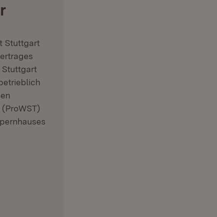
r
 Stuttgart
ertrages
Stuttgart
betrieblich
ben
r (ProWST)
 Opernhauses