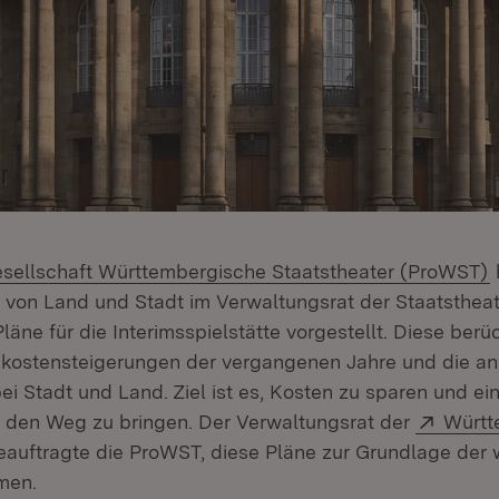
(
esellschaft Württembergische Staatstheater (ProWST)
 von Land und Stadt im Verwaltungsrat der Staatstheat
läne für die Interimsspielstätte vorgestellt. Diese berü
ukostensteigerungen der vergangenen Jahre und die a
i Stadt und Land. Ziel ist es, Kosten zu sparen und ei
Extern
f den Weg zu bringen. Der Verwaltungsrat der
Württ
ffnet in neuem Fenster)
auftragte die ProWST, diese Pläne zur Grundlage der 
hmen.