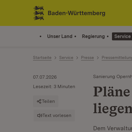
Zum Inhalt springen
Link zur Startseite
Unser Land
Regierung
Service
Startseite
Service
Presse
Pressemitteilu
Sanierung Opern
07.07.2026
Pläne 
Lesezeit: 3 Minuten
Teilen
liege
Text vorlesen
Dem Verwaltun