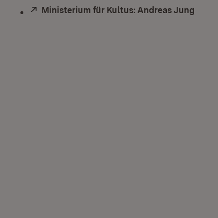
Extern:
Ministerium für Kultus: Andreas Jung
(Öffn