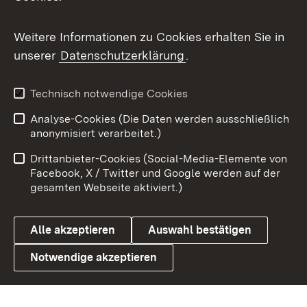
Messenger
Social Wall
Weitere Informationen zu Cookies erhalten Sie in
unserer
Datenschutzerklärung
.
X / Twitter
Youtube
Technisch notwendige Cookies
Analyse-Cookies (Die Daten werden ausschließlich
Zum 
anonymisiert verarbeitet.)
Impressum
Kontakt
Drittanbieter-Cookies (Social-Media-Elemente von
Benutzungshinweise
Barrierefreiheit
Facebook, X / Twitter und Google werden auf der
gesamten Webseite aktiviert.)
Datenschutz
Cookies
Alle akzeptieren
Auswahl bestätigen
Notwendige akzeptieren
Link zum Landesportal