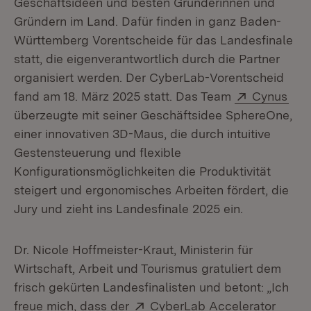
Geschäftsideen und besten Gründerinnen und
Gründern im Land. Dafür finden in ganz Baden-
Württemberg Vorentscheide für das Landesfinale
statt, die eigenverantwortlich durch die Partner
organisiert werden. Der CyberLab-Vorentscheid
Extern:
(Öff
fand am 18. März 2025 statt. Das Team
Cynus
überzeugte mit seiner Geschäftsidee SphereOne,
einer innovativen 3D-Maus, die durch intuitive
Gestensteuerung und flexible
Konfigurationsmöglichkeiten die Produktivität
steigert und ergonomisches Arbeiten fördert, die
Jury und zieht ins Landesfinale 2025 ein.
Dr. Nicole Hoffmeister-Kraut, Ministerin für
Wirtschaft, Arbeit und Tourismus gratuliert dem
frisch gekürten Landesfinalisten und betont: „Ich
Extern:
(Öffne
freue mich, dass der
CyberLab Accelerator