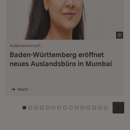
Außenwirtschaft
Baden-Württemberg eröffnet
neues Auslandsbüro in Mumbai
Mehr
Zu Kachel: 0
Zu Kachel: 1
Zu Kachel: 2
Zu Kachel: 3
Zu Kachel: 4
Zu Kachel: 5
Zu Kachel: 6
Zu Kachel: 7
Zu Kachel: 8
Zu Kachel: 9
Zu Kachel: 10
Zu Kachel: 11
Zu Kachel: 12
Zu Kachel: 1
Zu Kachel