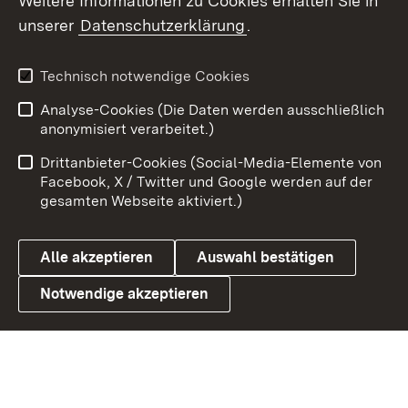
Weitere Informationen zu Cookies erhalten Sie in
unserer
Datenschutzerklärung
.
X / Twitter
Youtube
Technisch notwendige Cookies
Analyse-Cookies (Die Daten werden ausschließlich
Zum 
anonymisiert verarbeitet.)
Impressum
Kontakt
Drittanbieter-Cookies (Social-Media-Elemente von
Benutzungshinweise
Barrierefreiheit
Facebook, X / Twitter und Google werden auf der
gesamten Webseite aktiviert.)
Datenschutz
Cookies
Alle akzeptieren
Auswahl bestätigen
Notwendige akzeptieren
Link zum Landesportal