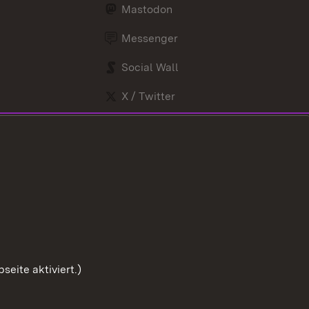
Mastodon
Messenger
Social Wall
X / Twitter
Youtube
eite aktiviert.)
Zum Sei
ise
Barrierefreiheit
Datenschutz
Cookies