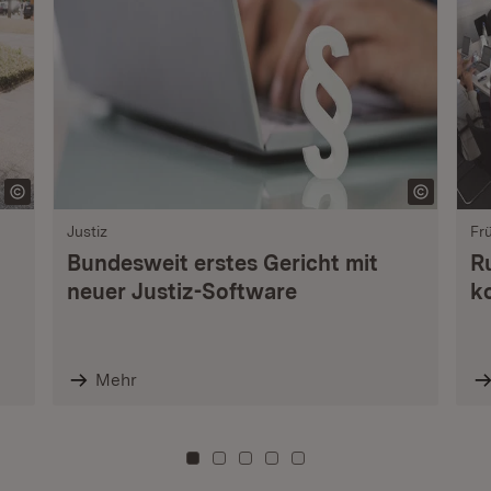
Justiz
Fr
Bundesweit erstes Gericht mit
R
neuer Justiz-Software
k
Mehr
Zu Kachel: 0
Zu Kachel: 3
Zu Kachel: 6
Zu Kachel: 9
Zu Kachel: 12