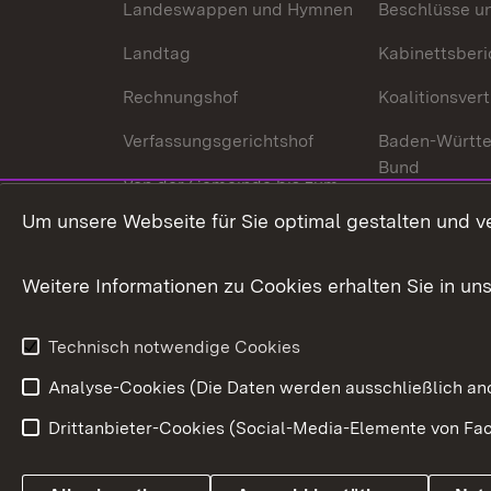
Landeswappen und Hymnen
Beschlüsse u
Landtag
Kabinettsberi
Rechnungshof
Koalitionsver
Verfassungsgerichtshof
Baden-Württ
Bund
Von der Gemeinde bis zum
Ministerium
In Europa und
Um unsere Webseite für Sie optimal gestalten und v
Traditionen
Weitere Informationen zu Cookies erhalten Sie in un
Wirtschaftsstandort
Urlaubs- und Kulturland
Technisch notwendige Cookies
Analyse-Cookies (Die Daten werden ausschließlich ano
Drittanbieter-Cookies (Social-Media-Elemente von Fac