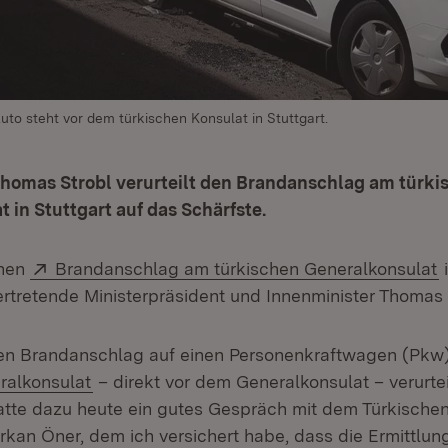
to steht vor dem türkischen Konsulat in Stuttgart.
Thomas Strobl verurteilt den Brandanschlag am türki
 in Stuttgart auf das Schärfste.
Extern:
(
hen
Brandanschlag am türkischen Generalkonsulat
i
ertretende Ministerpräsident und Innenminister Thomas 
hen Brandanschlag auf einen Personenkraftwagen (Pkw
(Öffnet in neuem Fenster)
ralkonsulat
– direkt vor dem Generalkonsulat – verurtei
hatte dazu heute ein gutes Gespräch mit dem Türkische
kan Öner, dem ich versichert habe, dass die Ermittlun