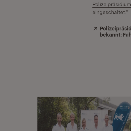
Polizeipräsidium
eingeschaltet.“
Extern:
Polizeipräsi
bekannt: Fa