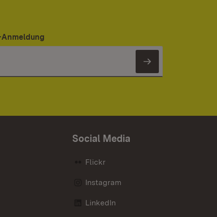
er-Anmeldung
Newsletter 
Social Media
Flickr
Instagram
LinkedIn