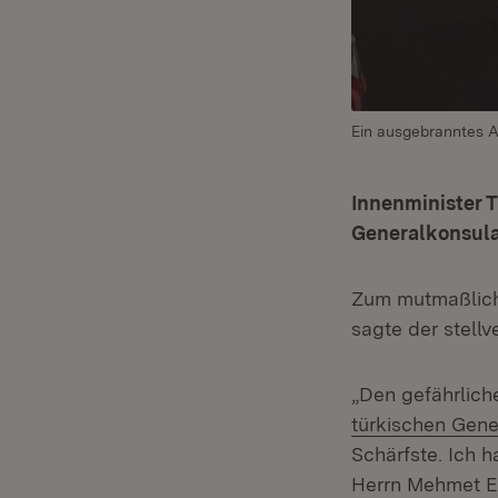
Ein ausgebranntes Au
Innenminister 
Generalkonsulat
Zum mutmaßlic
sagte der stellv
„Den gefährlic
türkischen Gene
Schärfste. Ich 
Herrn Mehmet Er