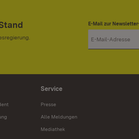
 Stand
E-Mail zur Newslett
esregierung.
Service
dent
Presse
ung
Alle Meldungen
Mediathek