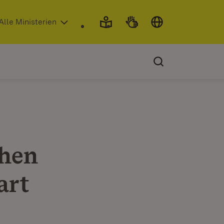
 in neuem Fenster)
Alle Ministerien
chen
art