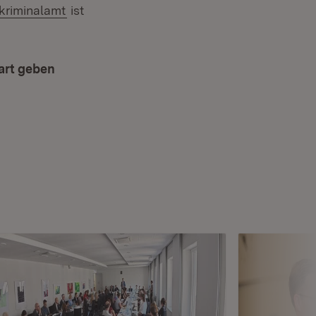
(Öffnet in neuem Fenster)
kriminalamt
ist
gart geben
er)