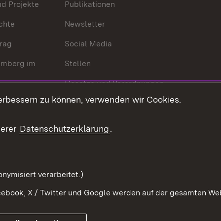
nd Projekte
Publikationen
chte
Newsletter
trag
Social Media
emberg im
Stellen
Gesetze und Verordnungen
 der Welt
erbessern zu können, verwenden wir Cookies.
Gesetzblatt
Ansprechpartner
serer
Datenschutzerklärung
.
Kontaktformular
Serviceportal
nymisiert verarbeitet.)
ebook, X / Twitter und Google werden auf der gesamten Webs
Impressum
Kontakt
Benutzungshinwe