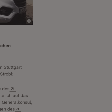
schen
Öffnet in neuem Fenster)
n Stuttgart
Strobl:
Extern:
) des
le ich auf das
n Generalkonsul,
Extern:
gen des