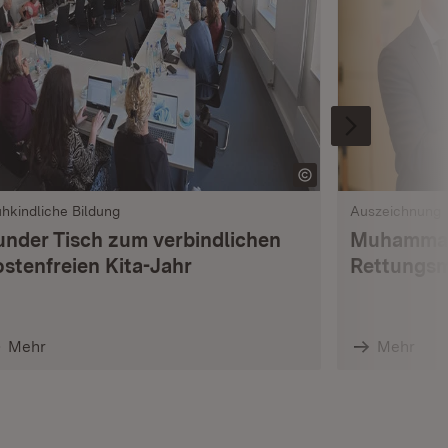
ühkindliche Bildung
Auszeichnung
under Tisch zum verbindlichen
Muhammad
ostenfreien Kita-Jahr
Rettungsm
Mehr
Mehr