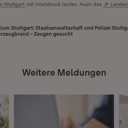
(Öffnet in neuem Fenster)
Extern:
s Stuttgart
mit Hochdruck laufen. Auch das
Landes
dium Stuttgart: Staatsanwaltschaft und Polizei Stutt
hrzeugbrand – Zeugen gesucht
(Öffnet in neuem Fenst
Weitere Meldungen