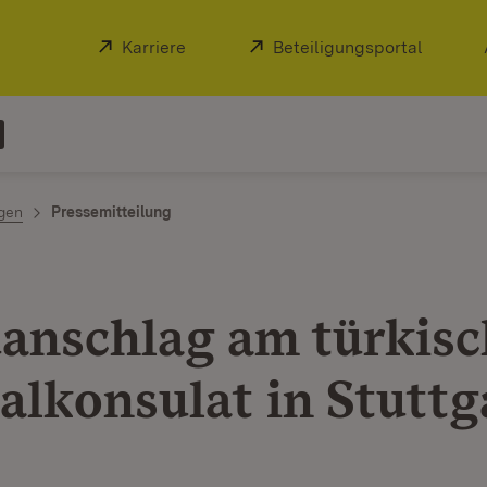
Extern:
Karriere
(Öffnet in neuem Fenster)
Extern:
Beteiligungsportal
(Öffnet
ngen
Pressemitteilung
anschlag am türkis
alkonsulat in Stuttg