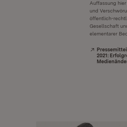
Auffassung hier 
und Verschwörun
öffentlich-recht
Gesellschaft un
elementarer Be
Extern:
Pressemitte
2021: Erfol
Medienänder