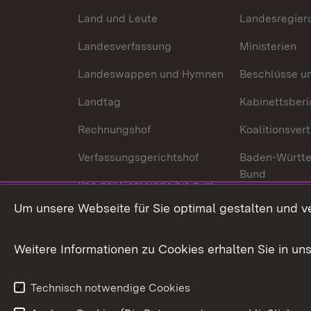
Land und Leute
Landesregier
Landesverfassung
Ministerien
Landeswappen und Hymnen
Beschlüsse u
Landtag
Kabinettsberi
Rechnungshof
Koalitionsver
Verfassungsgerichtshof
Baden-Württ
Bund
Von der Gemeinde bis zum
Ministerium
In Europa und
Um unsere Webseite für Sie optimal gestalten und v
Traditionen
Weitere Informationen zu Cookies erhalten Sie in un
Wirtschaftsstandort
Urlaubs- und Kulturland
Technisch notwendige Cookies