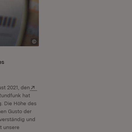
es
Extern:
st 2021, den
 Rundfunk hat
g. Die Höhe des
hen Gusto der
verständig und
t unsere