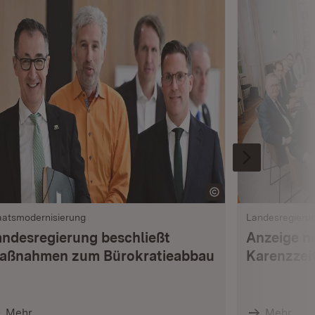
aatsmodernisierung
Landesregieru
andesregierung beschließt
Anzeige n
aßnahmen zum Bürokratieabbau
Karenzzei
Mehr
Mehr