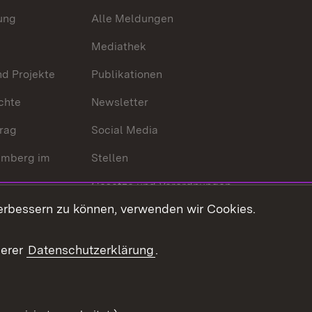
ung
Alle Meldungen
Mediathek
nd Projekte
Publikationen
chte
Newsletter
trag
Social Media
emberg im
Stellen
Gesetze und Verordnungen
 der Welt
erbessern zu können, verwenden wir Cookies.
Gesetzblatt
Ansprechpartner
serer
Datenschutzerklärung
.
Kontaktformular
Serviceportal