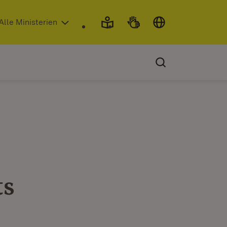
 in neuem Fenster)
Alle Ministerien
ts