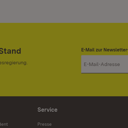
 Stand
E-Mail zur Newslett
esregierung.
Service
dent
Presse