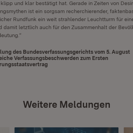
klipp und klar bestätigt hat. Gerade in Zeiten von Des
gsmythen ist ein sorgsam recherchierender, faktenbas
licher Rundfunk ein weit strahlender Leuchtturm für ein
d damit letztlich auch für den Zusammenhalt der Bevö
deutung.“
ilung des Bundesverfassungsgerichts vom 5. August
greiche Verfassungsbeschwerden zum Ersten
ungsstaatsvertrag
(Öffnet in neuem Fenster)
Weitere Meldungen