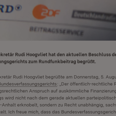
kretär Rudi Hoogvliet hat den aktuellen Beschluss d
ngsgerichts zum Rundfunkbeitrag begrüßt.
retär Rudi Hoogvliet begrüßte am Donnerstag, 5. Augu
(Öffnet in neuem Fenster)
Bundesverfassungsgerichts
: „Der öffentlich-rechtliche
gsrechtlichen Anspruch auf auskömmliche Finanzierun
s wird nicht nach dem gerade aktuellen parteipolitisc
Anhalt erknobelt, sondern zu Recht unabhängig, sach
ttelt. Ich freue mich, dass das Bundesverfassungsgerich