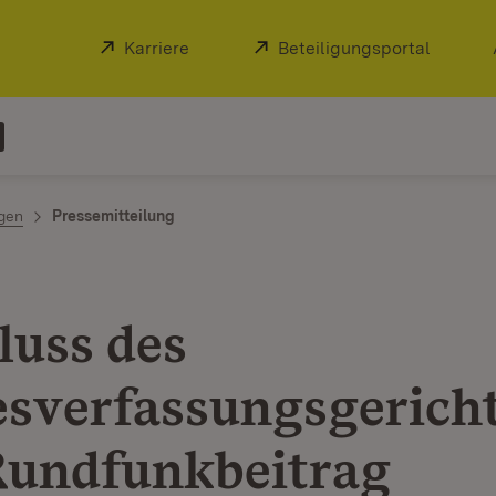
Extern:
Karriere
(Öffnet in neuem Fenster)
Extern:
Beteiligungsportal
(Öffnet
ngen
Pressemitteilung
luss des
sverfassungsgerich
undfunkbeitrag