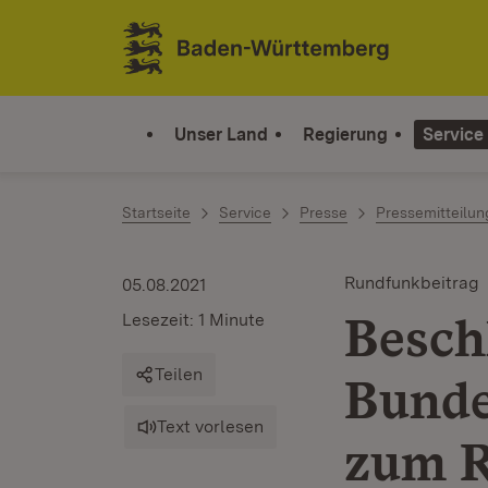
Zum Inhalt springen
Link zur Startseite
Unser Land
Regierung
Service
Startseite
Service
Presse
Pressemitteilu
Rundfunkbeitrag
05.08.2021
Besch
Lesezeit: 1 Minute
Teilen
Bunde
Text vorlesen
zum R