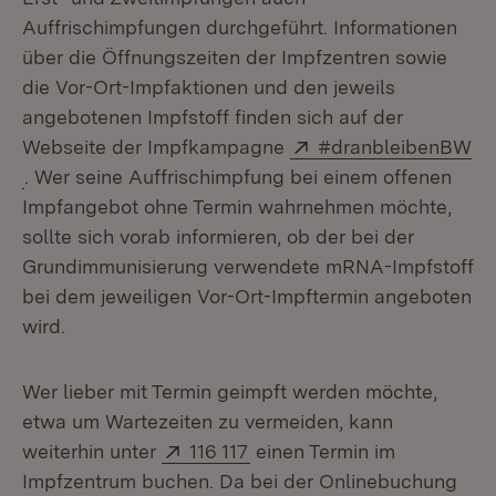
Auffrischimpfungen durchgeführt. Informationen
über die Öffnungszeiten der Impfzentren sowie
die Vor-Ort-Impfaktionen und den jeweils
angebotenen Impfstoff finden sich auf der
Extern:
Webseite der Impfkampagne
#dranbleibenBW
(Öffnet in neuem Fenster)
. Wer seine Auffrischimpfung bei einem offenen
Impfangebot ohne Termin wahrnehmen möchte,
sollte sich vorab informieren, ob der bei der
Grundimmunisierung verwendete mRNA-Impfstoff
bei dem jeweiligen Vor-Ort-Impftermin angeboten
wird.
Wer lieber mit Termin geimpft werden möchte,
etwa um Wartezeiten zu vermeiden, kann
Extern:
(Öffnet in neuem Fenster)
weiterhin unter
116 117
einen Termin im
Impfzentrum buchen. Da bei der Onlinebuchung