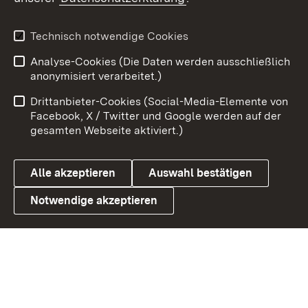
X / Twitter
Youtube
Technisch notwendige Cookies
Analyse-Cookies (Die Daten werden ausschließlich
Zum 
anonymisiert verarbeitet.)
Impressum
Kontakt
Drittanbieter-Cookies (Social-Media-Elemente von
Benutzungshinweise
Barrierefreiheit
Facebook, X / Twitter und Google werden auf der
gesamten Webseite aktiviert.)
Datenschutz
Cookies
Alle akzeptieren
Auswahl bestätigen
Notwendige akzeptieren
Link zum Landesportal