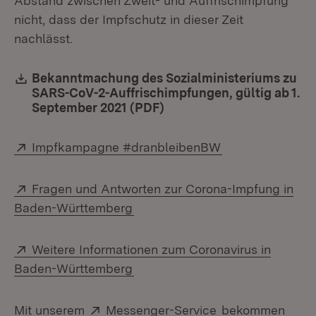
Abstand zwischen Zweit- und Auffrischimpfung
nicht, dass der Impfschutz in dieser Zeit
nachlässt.
Download:
Bekanntmachung des Sozialministeriums zu
SARS-CoV-2-Auffrischimpfungen, gültig ab 1.
September 2021 (PDF)
(Öffnet in neuem Fenster
Extern:
(Öffnet in neuem
Impfkampagne #dranbleibenBW
Extern:
Fragen und Antworten zur Corona-Impfung in
(Öffnet in neuem Fenster)
Baden-Württemberg
Extern:
Weitere Informationen zum Coronavirus in
(Öffnet in neuem Fenster)
Baden-Württemberg
Extern:
(Öffnet in neuem
Mit unserem
Messenger-Service
bekommen