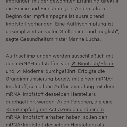
Impfungen mit der gewohnten Erfahrung direkt in
die Heime und Einrichtungen. Anders als zu
Beginn der Impfkampagne ist ausreichend
Impfstoff vorhanden. Eine Auffrischimpfung ist
unkompliziert an vielen Stellen im Land möglich“,
sagte Gesundheitsminister Manne Lucha.
Auffrischimpfungen werden ausschließlich mit
Extern:
(Öffn
den mRNA-Impfstoffen von
Biontech/Pfizer
Extern:
(Öffnet in neuem Fenster)
und
Moderna
durchgeführt. Erfolgte die
Grundimmunisierung bereits mit einem mRNA-
Impfstoff, so soll die Auffrischimpfung mit dem
mRNA-Impfstoff desselben Herstellers
durchgeführt werden. Auch Personen, die eine
Kreuzimpfung mit AstraZeneca und einem
mRNA-Impfstoff
erhalten haben, sollen den
mRNA-Impfstoff desselben Herstellers als