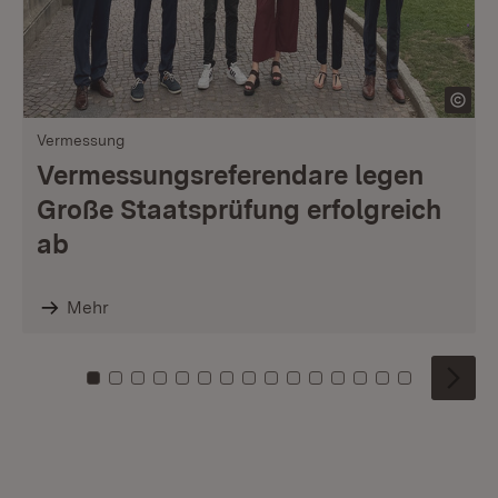
Vermessung
Vermessungsreferendare legen
Große Staatsprüfung erfolgreich
ab
Mehr
Zu Kachel: 0
Zu Kachel: 1
Zu Kachel: 2
Zu Kachel: 3
Zu Kachel: 4
Zu Kachel: 5
Zu Kachel: 6
Zu Kachel: 7
Zu Kachel: 8
Zu Kachel: 9
Zu Kachel: 10
Zu Kachel: 11
Zu Kachel: 12
Zu Kachel: 1
Zu Kachel