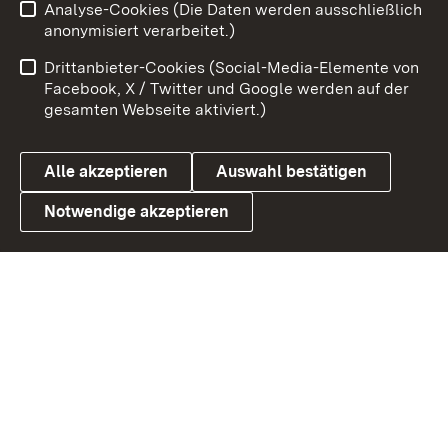
Analyse-Cookies (Die Daten werden ausschließlich
Zum 
anonymisiert verarbeitet.)
Impressum
Kontakt
Drittanbieter-Cookies (Social-Media-Elemente von
Benutzungshinweise
Barrierefreiheit
Facebook, X / Twitter und Google werden auf der
gesamten Webseite aktiviert.)
Datenschutz
Cookies
Alle akzeptieren
Auswahl bestätigen
Notwendige akzeptieren
Link zum Landesportal