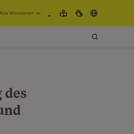
 in neuem Fenster)
Alle Ministerien
 des
und