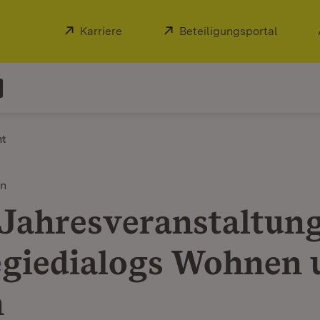
Extern:
Karriere
(Öffnet in neuem Fenster)
Extern:
Beteiligungsportal
(Öffnet
ht
en
 Jahresveranstaltung
egiedialogs Wohnen 
n