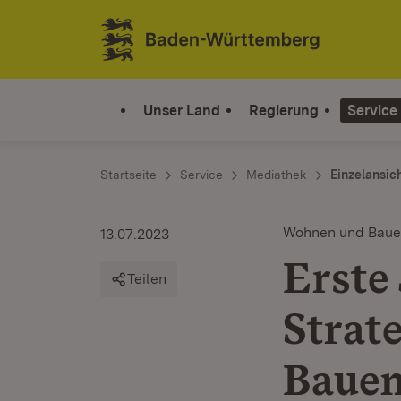
Zum Inhalt springen
Link zur Startseite
Unser Land
Regierung
Service
Startseite
Service
Mediathek
Einzelansic
Wohnen und Bau
13.07.2023
Erste
Teilen
Strat
Baue