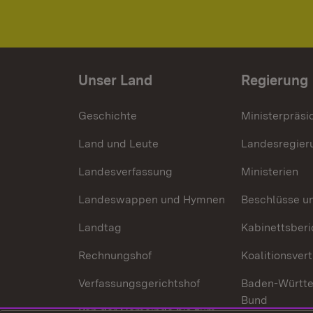
Unser Land
Regierung
Geschichte
Ministerpräsi
Land und Leute
Landesregier
Landesverfassung
Ministerien
Landeswappen und Hymnen
Beschlüsse u
Landtag
Kabinettsberi
Rechnungshof
Koalitionsver
Verfassungsgerichtshof
Baden-Württ
Bund
Von der Gemeinde bis zum