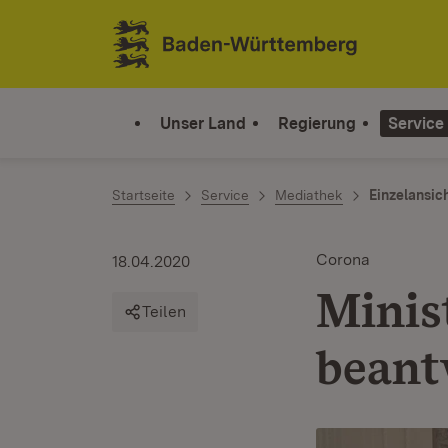
Zum Inhalt springen
Link zur Startseite
Unser Land
Regierung
Service
Startseite
Service
Mediathek
Einzelansic
Corona
18.04.2020
Minis
Teilen
beant