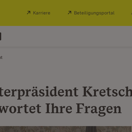
Extern:
Karriere
(Öffnet in neuem Fenster)
Extern:
Beteiligungsportal
(Öffnet
ht
terpräsident Krets
wortet Ihre Fragen