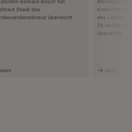
atsrätin Barbara Bosch hat
Ministerpräsid
ltraut Stiedl das
Kretschmann h
ndesverdienstkreuz überreicht.
des Landes B
24 verdiente P
überreicht.
Mehr
Mehr