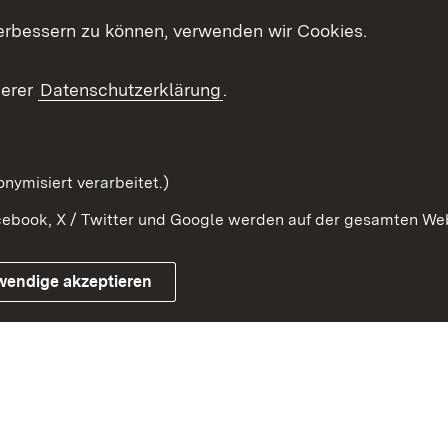
 der Welt
erbessern zu können, verwenden wir Cookies.
Gesetzblatt
Ansprechpartner
serer
Datenschutzerklärung
.
Kontaktformular
Serviceportal
nymisiert verarbeitet.)
ebook, X / Twitter und Google werden auf der gesamten Webs
Impressum
Kontakt
Benutzungshinwe
wendige akzeptieren