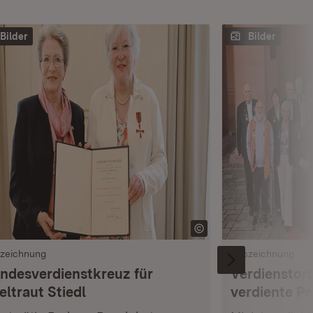
Bilder
Bilder
zeichnung
Auszeichnung
ndesverdienstkreuz für
Verdienstor
eltraut Stiedl
verdiente Pe