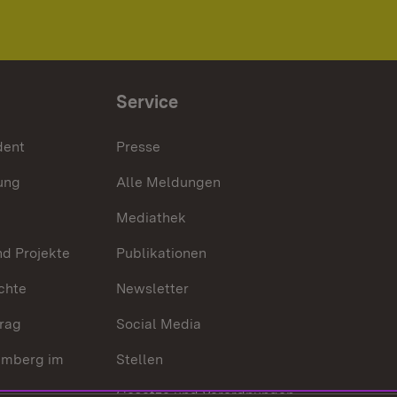
Service
dent
Presse
ung
Alle Meldungen
Mediathek
nd Projekte
Publikationen
chte
Newsletter
trag
Social Media
emberg im
Stellen
Gesetze und Verordnungen