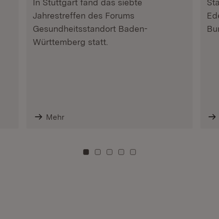
In Stuttgart fand das siebte
Sta
Jahrestreffen des Forums
Ede
Gesundheitsstandort Baden-
Bu
Württemberg statt.
Mehr
Zu Kachel: 0
Zu Kachel: 3
Zu Kachel: 6
Zu Kachel: 9
Zu Kachel: 12