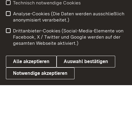
Youtube
Technisch notwendige Cookies
Analyse-Cookies (Die Daten werden ausschließlich
Zum 
anonymisiert verarbeitet.)
Impressum
Kontakt
Drittanbieter-Cookies (Social-Media-Elemente von
Benutzungshinweise
Barrierefreiheit
Facebook, X / Twitter und Google werden auf der
gesamten Webseite aktiviert.)
Datenschutz
Cookies
Alle akzeptieren
Auswahl bestätigen
Notwendige akzeptieren
Link zum Landesportal