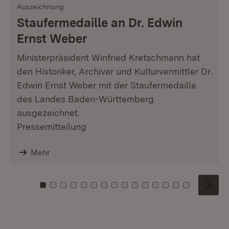
Auszeichnung
Staufermedaille an Dr. Edwin
Ernst Weber
Ministerpräsident Winfried Kretschmann hat
den Historiker, Archivar und Kulturvermittler Dr.
Edwin Ernst Weber mit der Staufermedaille
des Landes Baden-Württemberg
ausgezeichnet.
Pressemitteilung
Mehr
Zu Kachel: 0
Zu Kachel: 1
Zu Kachel: 2
Zu Kachel: 3
Zu Kachel: 4
Zu Kachel: 5
Zu Kachel: 6
Zu Kachel: 7
Zu Kachel: 8
Zu Kachel: 9
Zu Kachel: 10
Zu Kachel: 11
Zu Kachel: 12
Zu Kachel: 1
Zu Kachel