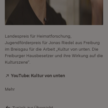
Landespreis für Heimatforschung,
Jugendförderpreis für Jonas Riedel aus Freiburg
im Breisgau für die Arbeit „Kultur von unten. Die
Freiburger Hausbesetzer und ihre Wirkung auf die
Kulturszene“.
Extern:
YouTube: Kultur von unten
(Öffnet in neuem Fen
Mehr
Zurück zur Übersicht