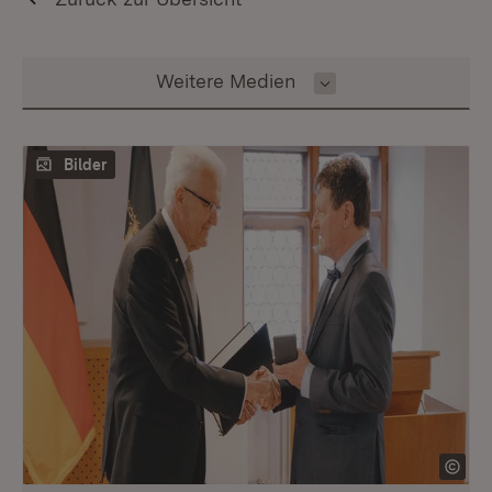
Inhalt auswählen
Weitere Medien
Bilder