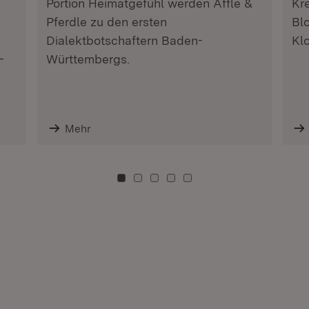
Portion Heimatgefühl werden Äffle &
Kre
Pferdle zu den ersten
Bl
Dialektbotschaftern Baden-
Klo
-
Württembergs.
Mehr
Zu Kachel: 0
Zu Kachel: 3
Zu Kachel: 6
Zu Kachel: 9
Zu Kachel: 12