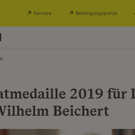
Extern:
Karriere
(Öffnet in neuem Fenster)
Extern:
Beteiligungsportal
(Öffnet
ht
tmedaille 2019 für 
Wilhelm Beichert