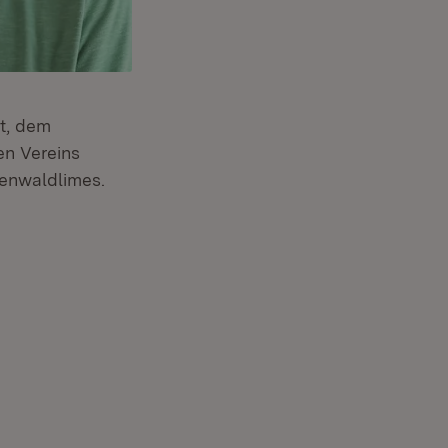
at, dem
en Vereins
denwaldlimes.