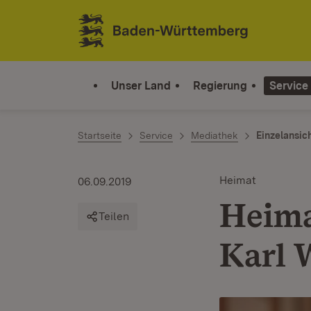
Zum Inhalt springen
Link zur Startseite
Unser Land
Regierung
Service
Startseite
Service
Mediathek
Einzelansic
Heimat
06.09.2019
Heima
Teilen
Karl 