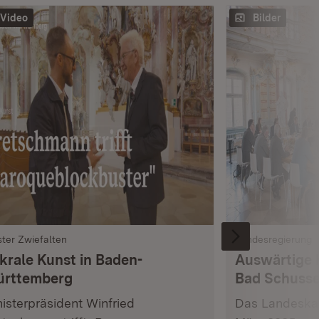
Video
Bilder
ster Zwiefalten
Landesregierung
krale Kunst in Baden-
Auswärtige 
rttemberg
Bad Schusse
isterpräsident Winfried
Das Landeskab