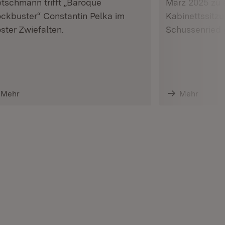
tschmann trifft „Baroque
März 2025 zu 
ockbuster“ Constantin Pelka im
Kabinettssitzu
ster Zwiefalten.
Schussenried g
Mehr
Mehr