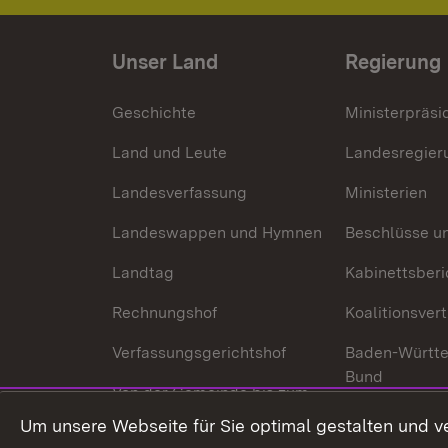
Unser Land
Regierung
Geschichte
Ministerpräsi
Land und Leute
Landesregier
Landesverfassung
Ministerien
Landeswappen und Hymnen
Beschlüsse u
Landtag
Kabinettsberi
Rechnungshof
Koalitionsver
Verfassungsgerichtshof
Baden-Württ
Bund
Von der Gemeinde bis zum
Ministerium
In Europa und
Um unsere Webseite für Sie optimal gestalten und v