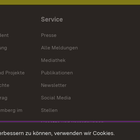
Service
dent
Presse
ung
Alle Meldungen
Mediathek
nd Projekte
Publikationen
chte
Newsletter
trag
Social Media
emberg im
Stellen
Gesetze und Verordnungen
 der Welt
erbessern zu können, verwenden wir Cookies.
Gesetzblatt