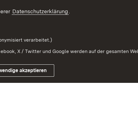
Ansprechpartner
serer
Datenschutzerklärung
.
Kontaktformular
Serviceportal
nymisiert verarbeitet.)
ebook, X / Twitter und Google werden auf der gesamten Webs
Impressum
Kontakt
Benutzungshinwe
wendige akzeptieren