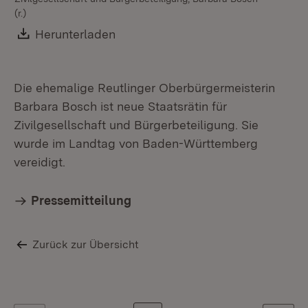
(r.)
Download:
Herunterladen
(Öffnet in neuem Fenster)
Die ehemalige Reutlinger Oberbürgermeisterin
Barbara Bosch ist neue Staatsrätin für
Zivilgesellschaft und Bürgerbeteiligung. Sie
wurde im Landtag von Baden-Württemberg
vereidigt.
Pressemitteilung
Zurück zur Übersicht