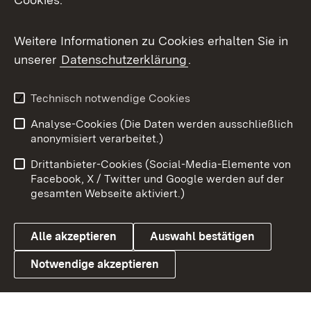
Messenger
Social Wall
Weitere Informationen zu Cookies erhalten Sie in
unserer
Datenschutzerklärung
.
X / Twitter
Youtube
Technisch notwendige Cookies
Analyse-Cookies (Die Daten werden ausschließlich
Zum 
anonymisiert verarbeitet.)
Impressum
Kontakt
Drittanbieter-Cookies (Social-Media-Elemente von
Benutzungshinweise
Barrierefreiheit
Facebook, X / Twitter und Google werden auf der
gesamten Webseite aktiviert.)
Datenschutz
Cookies
Alle akzeptieren
Auswahl bestätigen
Notwendige akzeptieren
Link zum Landesportal