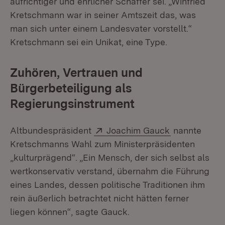
aufrichtiger und ehrlicher Schaffer sei. „Winfried
Kretschmann war in seiner Amtszeit das, was
man sich unter einem Landesvater vorstellt.“
Kretschmann sei ein Unikat, eine Type.
Zuhören, Vertrauen und
Bürgerbeteiligung als
Regierungsinstrument
Extern:
(Öffnet in ne
Altbundespräsident
Joachim Gauck
nannte
Kretschmanns Wahl zum Ministerpräsidenten
„kulturprägend“. „Ein Mensch, der sich selbst als
wertkonservativ verstand, übernahm die Führung
eines Landes, dessen politische Traditionen ihm
rein äußerlich betrachtet nicht hätten ferner
liegen können“, sagte Gauck.