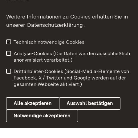
Messenger
Social Wall
Weitere Informationen zu Cookies erhalten Sie in
unserer
Datenschutzerklärung
.
X / Twitter
Youtube
Technisch notwendige Cookies
Analyse-Cookies (Die Daten werden ausschließlich
Zum 
anonymisiert verarbeitet.)
Impressum
Kontakt
Drittanbieter-Cookies (Social-Media-Elemente von
Benutzungshinweise
Barrierefreiheit
Facebook, X / Twitter und Google werden auf der
gesamten Webseite aktiviert.)
Datenschutz
Cookies
Alle akzeptieren
Auswahl bestätigen
Notwendige akzeptieren
Link zum Landesportal